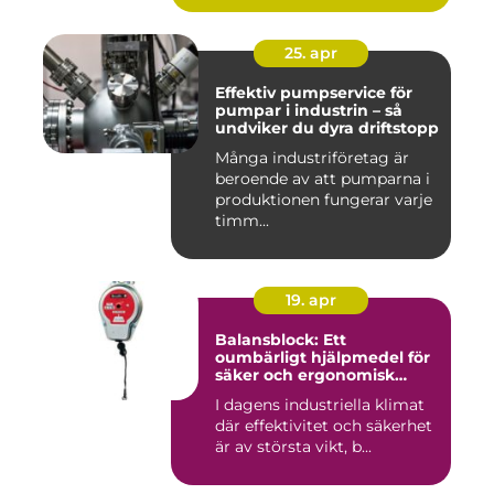
25. apr
Effektiv pumpservice för
pumpar i industrin – så
undviker du dyra driftstopp
Många industriföretag är
beroende av att pumparna i
produktionen fungerar varje
timm...
19. apr
Balansblock: Ett
oumbärligt hjälpmedel för
säker och ergonomisk
arbetsmiljö
I dagens industriella klimat
där effektivitet och säkerhet
är av största vikt, b...