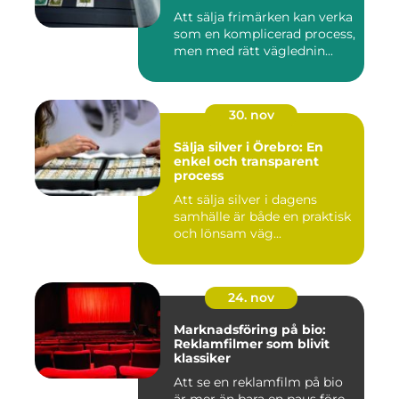
Att sälja frimärken kan verka
som en komplicerad process,
men med rätt väglednin...
30. nov
Sälja silver i Örebro: En
enkel och transparent
process
Att sälja silver i dagens
samhälle är både en praktisk
och lönsam väg...
24. nov
Marknadsföring på bio:
Reklamfilmer som blivit
klassiker
Att se en reklamfilm på bio
är mer än bara en paus före