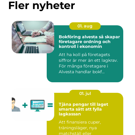
Fler nyheter
01. aug
Bokföring alvesta så skapar
företagare ordning och
kontroll i ekonomin
Att ha koll på företagets
siffror är mer än ett lagkrav.
För många företagare i
Alvesta handlar bokf...
01. jul
Tjäna pengar till laget
smarta sätt att fylla
lagkassan
Att finansiera cuper,
träningsläger, nya
matchställ eller