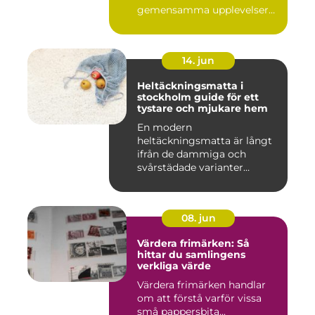
gemensamma upplevelser
är en ständig utman...
14. jun
Heltäckningsmatta i
stockholm guide för ett
tystare och mjukare hem
En modern
heltäckningsmatta är långt
ifrån de dammiga och
svårstädade varianter
många minns från 70-...
08. jun
Värdera frimärken: Så
hittar du samlingens
verkliga värde
Värdera frimärken handlar
om att förstå varför vissa
små pappersbita...