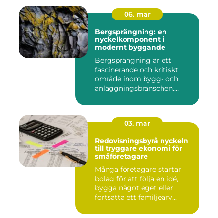
06. mar
Bergsprängning: en
nyckelkomponent i
modernt byggande
Bergsprängning är ett
fascinerande och kritiskt
område inom bygg- och
anläggningsbranschen.
Denna me...
03. mar
Redovisningsbyrå nyckeln
till tryggare ekonomi för
småföretagare
Många företagare startar
bolag för att följa en idé,
bygga något eget eller
fortsätta ett familjearv...