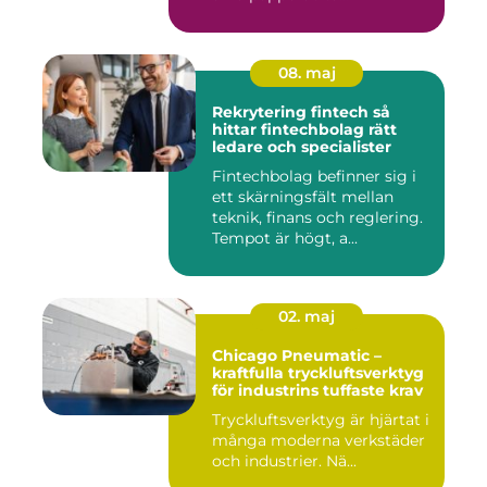
08. maj
Rekrytering fintech så
hittar fintechbolag rätt
ledare och specialister
Fintechbolag befinner sig i
ett skärningsfält mellan
teknik, finans och reglering.
Tempot är högt, a...
02. maj
Chicago Pneumatic –
kraftfulla tryckluftsverktyg
för industrins tuffaste krav
Tryckluftsverktyg är hjärtat i
många moderna verkstäder
och industrier. Nä...