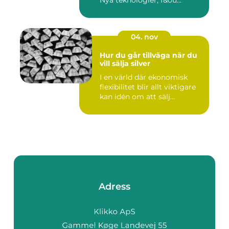
04. nov
Hur du går tillväga när du
vill sälja silver
I en värld där ekonomisk
flexibilitet blir allt viktigare
kan idén om att sälj...
Adress