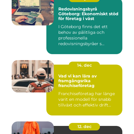
Redovisningsbyrå
Göteborg: Ekonomiskt stöd
för företag i väst
I Göteborg finns det ett
behov av pålitliga och
professionella
redovisningsbyråer s...
14. dec
Vad vi kan lära av
framgångsrika
franchiseföretag
Franchiseföretag har länge
varit en modell för snabb
tillväxt och effektiv drift...
12. dec