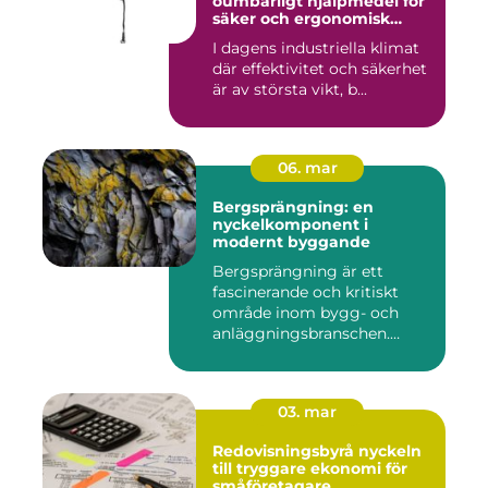
oumbärligt hjälpmedel för
säker och ergonomisk
arbetsmiljö
I dagens industriella klimat
där effektivitet och säkerhet
är av största vikt, b...
06. mar
Bergsprängning: en
nyckelkomponent i
modernt byggande
Bergsprängning är ett
fascinerande och kritiskt
område inom bygg- och
anläggningsbranschen.
Denna me...
03. mar
Redovisningsbyrå nyckeln
till tryggare ekonomi för
småföretagare