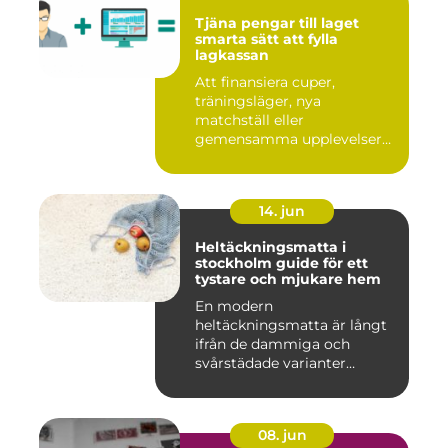
Tjäna pengar till laget
smarta sätt att fylla
lagkassan
Att finansiera cuper,
träningsläger, nya
matchställ eller
gemensamma upplevelser
är en ständig utman...
14. jun
Heltäckningsmatta i
stockholm guide för ett
tystare och mjukare hem
En modern
heltäckningsmatta är långt
ifrån de dammiga och
svårstädade varianter
många minns från 70-...
08. jun