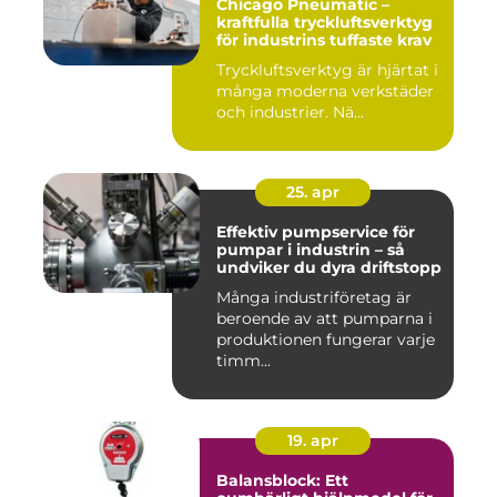
Chicago Pneumatic –
kraftfulla tryckluftsverktyg
för industrins tuffaste krav
Tryckluftsverktyg är hjärtat i
många moderna verkstäder
och industrier. Nä...
25. apr
Effektiv pumpservice för
pumpar i industrin – så
undviker du dyra driftstopp
Många industriföretag är
beroende av att pumparna i
produktionen fungerar varje
timm...
19. apr
Balansblock: Ett