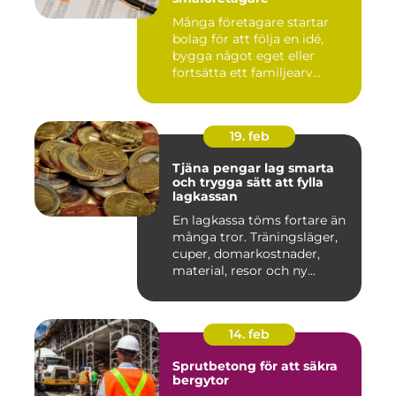
Många företagare startar
bolag för att följa en idé,
bygga något eget eller
fortsätta ett familjearv...
19. feb
Tjäna pengar lag smarta
och trygga sätt att fylla
lagkassan
En lagkassa töms fortare än
många tror. Träningsläger,
cuper, domarkostnader,
material, resor och ny...
14. feb
Sprutbetong för att säkra
bergytor