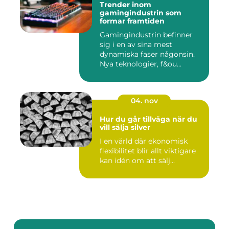
Trender inom
gamingindustrin som
formar framtiden
Gamingindustrin befinner
sig i en av sina mest
dynamiska faser någonsin.
Nya teknologier, f&ou...
04. nov
Hur du går tillväga när du
vill sälja silver
I en värld där ekonomisk
flexibilitet blir allt viktigare
kan idén om att sälj...