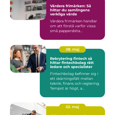
Värdera frimärken: Så
hittar du samlingens
verkliga värde
Värdera frimärken handlar
om att förstå varför vissa
små pappersbita...
08. maj
Rekrytering fintech så
hittar fintechbolag rätt
ledare och specialister
Fintechbolag befinner sig i
ett skärningsfält mellan
teknik, finans och reglering.
Tempot är högt, a...
02. maj