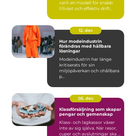
varit en modell för snabb
tillväxt och effektiv drift...
12. dec
Hur modeindustrin
förändras med hållbara
lösningar
Modeindustrin har länge
kritiserats för sin
miljöpåverkan och ohållbara
p...
05. dec
Klassförsäljning som skapar
pengar och gemenskap
Klass- och lagkassor växer
inte av sig själva. När resor,
cuper och avslutningar ska ...