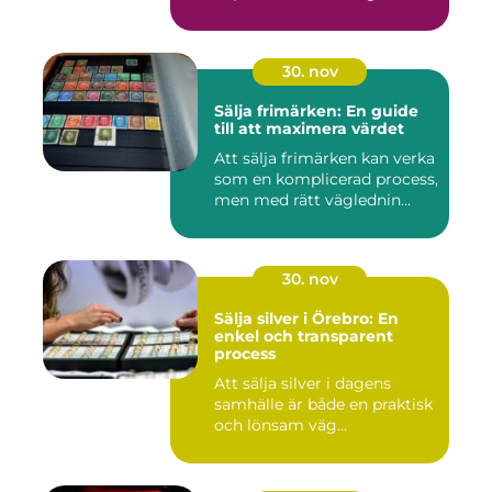
30. nov
Sälja frimärken: En guide
till att maximera värdet
Att sälja frimärken kan verka
som en komplicerad process,
men med rätt väglednin...
30. nov
Sälja silver i Örebro: En
enkel och transparent
process
Att sälja silver i dagens
samhälle är både en praktisk
och lönsam väg...