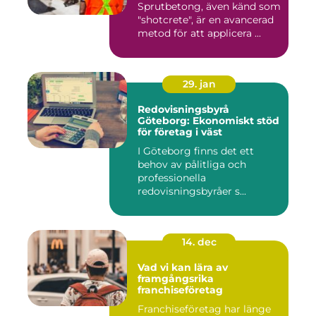
Sprutbetong, även känd som
"shotcrete", är en avancerad
metod för att applicera ...
29. jan
Redovisningsbyrå
Göteborg: Ekonomiskt stöd
för företag i väst
I Göteborg finns det ett
behov av pålitliga och
professionella
redovisningsbyråer s...
14. dec
Vad vi kan lära av
framgångsrika
franchiseföretag
Franchiseföretag har länge