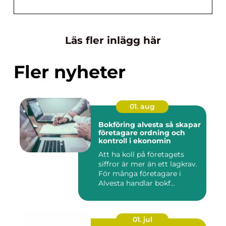
Läs fler inlägg här
Fler nyheter
01. aug
Bokföring alvesta så skapar
företagare ordning och
kontroll i ekonomin
Att ha koll på företagets
siffror är mer än ett lagkrav.
För många företagare i
Alvesta handlar bokf...
01. jul