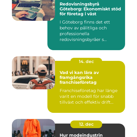
Redovisningsbyrå
Göteborg: Ekonomiskt stöd
för företag i väst
I Göteborg finns det ett
behov av pålitliga och
professionella
redovisningsbyråer s...
14. dec
Vad vi kan lära av
framgångsrika
franchiseföretag
Franchiseföretag har länge
varit en modell för snabb
tillväxt och effektiv drift...
12. dec
Hur modeindustrin