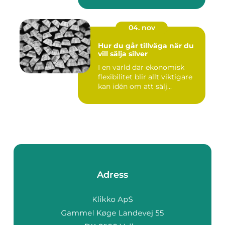
04. nov
Hur du går tillväga när du
vill sälja silver
I en värld där ekonomisk
flexibilitet blir allt viktigare
kan idén om att sälj...
Adress