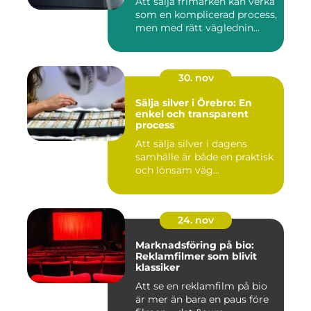
Att sälja frimärken kan verka
som en komplicerad process,
men med rätt väglednin...
30. nov
Sälja silver i Örebro: En
enkel och transparent
process
Att sälja silver i dagens
samhälle är både en praktisk
och lönsam väg...
24. nov
Marknadsföring på bio:
Reklamfilmer som blivit
klassiker
Att se en reklamfilm på bio
är mer än bara en paus före