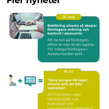
Fler nyheter
01. aug
Bokföring alvesta så skapar
företagare ordning och
kontroll i ekonomin
Att ha koll på företagets
siffror är mer än ett lagkrav.
För många företagare i
Alvesta handlar bokf...
01. jul
Tjäna pengar till laget
smarta sätt att fylla
lagkassan
Att finansiera cuper,
träningsläger, nya
matchställ eller
gemensamma upplevelser