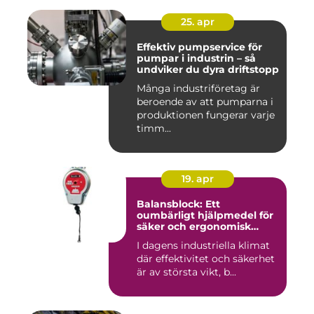
25. apr
Effektiv pumpservice för
pumpar i industrin – så
undviker du dyra driftstopp
Många industriföretag är
beroende av att pumparna i
produktionen fungerar varje
timm...
19. apr
Balansblock: Ett
oumbärligt hjälpmedel för
säker och ergonomisk
arbetsmiljö
I dagens industriella klimat
där effektivitet och säkerhet
är av största vikt, b...