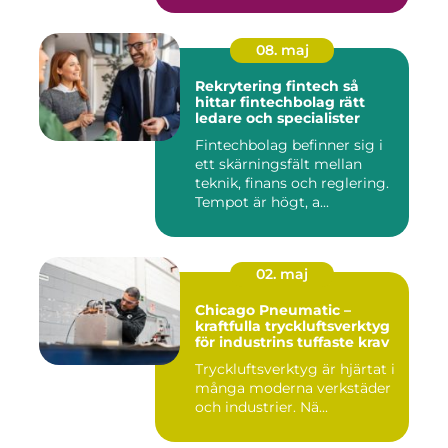
08. maj
Rekrytering fintech så
hittar fintechbolag rätt
ledare och specialister
Fintechbolag befinner sig i
ett skärningsfält mellan
teknik, finans och reglering.
Tempot är högt, a...
02. maj
Chicago Pneumatic –
kraftfulla tryckluftsverktyg
för industrins tuffaste krav
Tryckluftsverktyg är hjärtat i
många moderna verkstäder
och industrier. Nä...