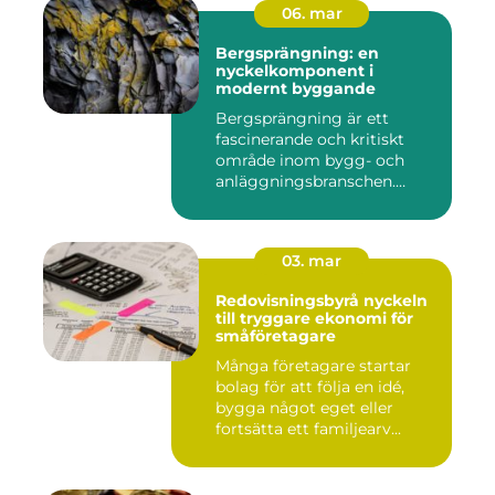
06. mar
Bergsprängning: en
nyckelkomponent i
modernt byggande
Bergsprängning är ett
fascinerande och kritiskt
område inom bygg- och
anläggningsbranschen.
Denna me...
03. mar
Redovisningsbyrå nyckeln
till tryggare ekonomi för
småföretagare
Många företagare startar
bolag för att följa en idé,
bygga något eget eller
fortsätta ett familjearv...