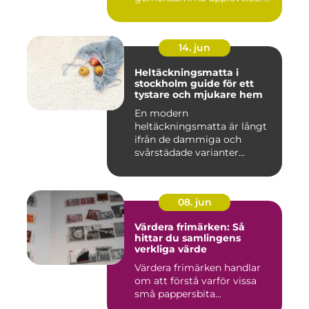
är en ständig utman...
14. jun
Heltäckningsmatta i
stockholm guide för ett
tystare och mjukare hem
En modern
heltäckningsmatta är långt
ifrån de dammiga och
svårstädade varianter
många minns från 70-...
08. jun
Värdera frimärken: Så
hittar du samlingens
verkliga värde
Värdera frimärken handlar
om att förstå varför vissa
små pappersbita...