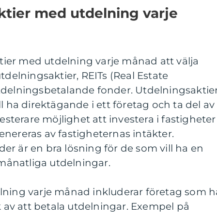
ktier med utdelning varje
ktier med utdelning varje månad att välja
tdelningsaktier, REITs (Real Estate
tdelningsbetalande fonder. Utdelningsaktie
l ha direktägande i ett företag och ta del av
vesterare möjlighet att investera i fastigheter
nereras av fastigheternas intäkter.
r är en bra lösning för de som vill ha en
 månatliga utdelningar.
lning varje månad inkluderar företag som h
k av att betala utdelningar. Exempel på