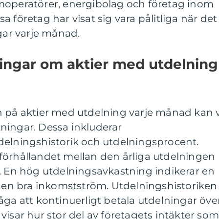
moperatörer, energibolag och företag inom
 företag har visat sig vara pålitliga när det
ngar varje månad.
ningar om aktier med utdelning
n på aktier med utdelning varje månad kan v
ningar. Dessa inkluderar
delningshistorik och utdelningsprocent.
förhållandet mellan den årliga utdelningen
n. En hög utdelningsavkastning indikerar en
a en bra inkomstström. Utdelningshistoriken
åga att kontinuerligt betala utdelningar öve
visar hur stor del av företagets intäkter so