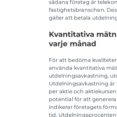
sådana företag är teleko
fastighetsbranschen. Dessa
gäller att betala utdelni
Kvantitativa mät
varje månad
För att bedöma kvalitete
använda kvantitativa mät
utdelningsavkastning, ut
Utdelningsavkastning är 
per aktie och aktiekurse
potential för att generer
indikerar företagets förm
tid. Utdelningsprocenten 