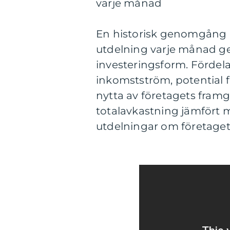
varje månad
En historisk genomgång 
utdelning varje månad ge
investeringsform. Fördel
inkomstström, potential fö
nytta av företagets fram
totalavkastning jämfört 
utdelningar om företage