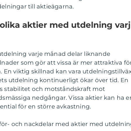
elningar till aktieägarna.
 olika aktier med utdelning var
utdelning varje månad delar liknande
lnader som gör att vissa är mer attraktiva fö
. En viktig skillnad kan vara utdelningstillväx
ets utdelning kontinuerligt ökar över tid. En
s stabilitet och motståndskraft mot
mässiga nedgångar. Vissa aktier kan ha e
ntial för en större avkastning.
för- och nackdelar med aktier med utdelni