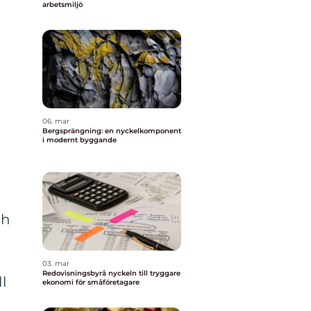
arbetsmiljö
06. mar
Bergsprängning: en nyckelkomponent
i modernt byggande
ch
03. mar
Redovisningsbyrå nyckeln till tryggare
l
ekonomi för småföretagare