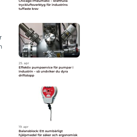
Chicago Pneumatic – kraftfulla
tryckluftsverktyg för industrins
tuffaste krav
r
n
25. apr
Effektiv pumpservice för pumpar i
industrin – så undviker du dyra
driftstopp
19. apr
Balansblock: Ett oumbärligt
hjälpmedel för säker och ergonomisk