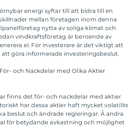
örnybar energi syftar till att bidra till en
t skillnader mellan företagen inom denna
olpanelföretag nytta av soliga klimat och
an vindkraftsföretag är beroende av
nerera el. För investerare är det viktigt att
r att göra informerade investeringsbeslut.
ör- och Nackdelar med Olika Aktier
r finns det för- och nackdelar med aktier
oriskt har dessa aktier haft mycket volatilit
iska beslut och ändrade regleringar. Å andra
ial för betydande avkastning och möjlighet