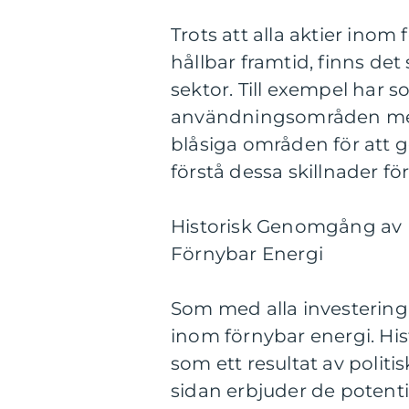
Trots att alla aktier inom f
hållbar framtid, finns de
sektor. Till exempel har s
användningsområden med
blåsiga områden för att ge
förstå dessa skillnader fö
Historisk Genomgång av F
Förnybar Energi
Som med alla investeringa
inom förnybar energi. Hist
som ett resultat av polit
sidan erbjuder de potent