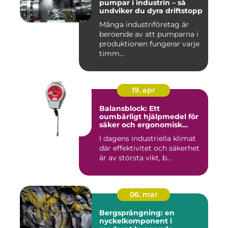
pumpar i industrin – så
undviker du dyra driftstopp
Många industriföretag är
beroende av att pumparna i
produktionen fungerar varje
timm...
19. apr
Balansblock: Ett
oumbärligt hjälpmedel för
säker och ergonomisk
arbetsmiljö
I dagens industriella klimat
där effektivitet och säkerhet
är av största vikt, b...
06. mar
Bergsprängning: en
nyckelkomponent i