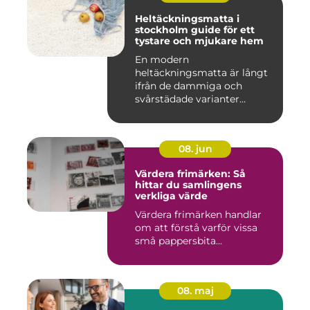
Heltäckningsmatta i
stockholm guide för ett
tystare och mjukare hem
En modern
heltäckningsmatta är långt
ifrån de dammiga och
svårstädade varianter
många minns från 70-...
08. jun
Värdera frimärken: Så
hittar du samlingens
verkliga värde
Värdera frimärken handlar
om att förstå varför vissa
små pappersbita...
08. maj