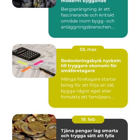
modernt byggande
Bergsprängning är ett
fascinerande och kritiskt
område inom bygg- och
anläggningsbranschen.
Denna me...
03. mar
Redovisningsbyrå nyckeln
till tryggare ekonomi för
småföretagare
Många företagare startar
bolag för att följa en idé,
bygga något eget eller
fortsätta ett familjearv...
19. feb
Tjäna pengar lag smarta
och trygga sätt att fylla