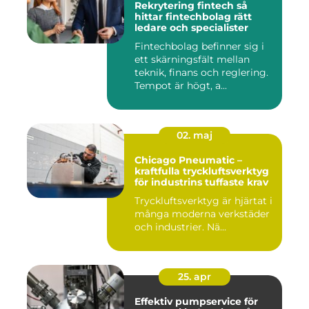
Rekrytering fintech så
hittar fintechbolag rätt
ledare och specialister
Fintechbolag befinner sig i
ett skärningsfält mellan
teknik, finans och reglering.
Tempot är högt, a...
02. maj
Chicago Pneumatic –
kraftfulla tryckluftsverktyg
för industrins tuffaste krav
Tryckluftsverktyg är hjärtat i
många moderna verkstäder
och industrier. Nä...
25. apr
Effektiv pumpservice för