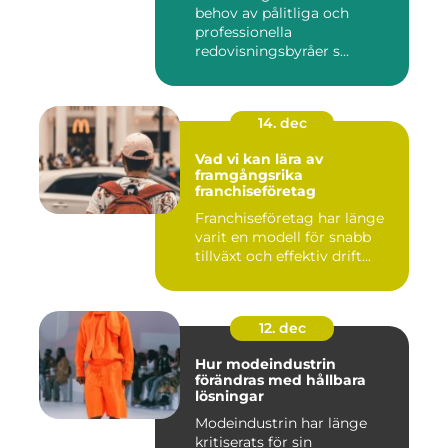
behov av pålitliga och
professionella
redovisningsbyråer s...
14. dec
Vad vi kan lära av
framgångsrika
franchiseföretag
Franchiseföretag har länge
varit en modell för snabb
tillväxt och effektiv drift...
12. dec
Hur modeindustrin
förändras med hållbara
lösningar
Modeindustrin har länge
kritiserats för sin