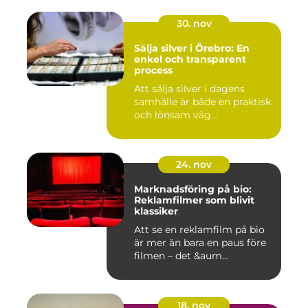
30. nov
Sälja silver i Örebro: En
enkel och transparent
process
Att sälja silver i dagens
samhälle är både en praktisk
och lönsam väg...
24. nov
Marknadsföring på bio:
Reklamfilmer som blivit
klassiker
Att se en reklamfilm på bio
är mer än bara en paus före
filmen – det &aum...
18. nov