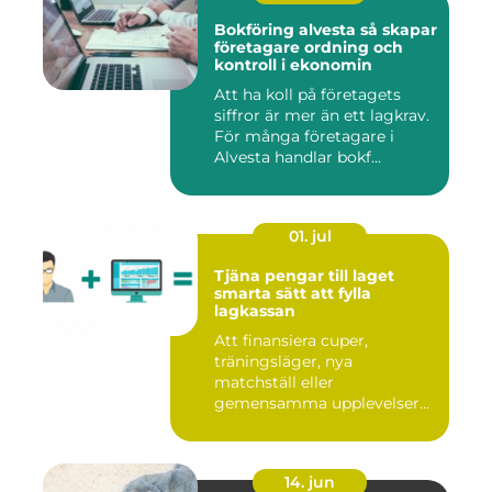
Bokföring alvesta så skapar
företagare ordning och
kontroll i ekonomin
Att ha koll på företagets
siffror är mer än ett lagkrav.
För många företagare i
Alvesta handlar bokf...
01. jul
Tjäna pengar till laget
smarta sätt att fylla
lagkassan
Att finansiera cuper,
träningsläger, nya
matchställ eller
gemensamma upplevelser
är en ständig utman...
14. jun