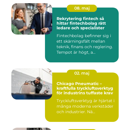
08. maj
Rekrytering fintech så
hittar fintechbolag rätt
ledare och specialister
Fintechbolag befinner sig i
ett skärningsfält mellan
teknik, finans och reglering.
Tempot är högt, a...
02. maj
Chicago Pneumatic –
kraftfulla tryckluftsverktyg
för industrins tuffaste krav
Tryckluftsverktyg är hjärtat i
många moderna verkstäder
och industrier. Nä...