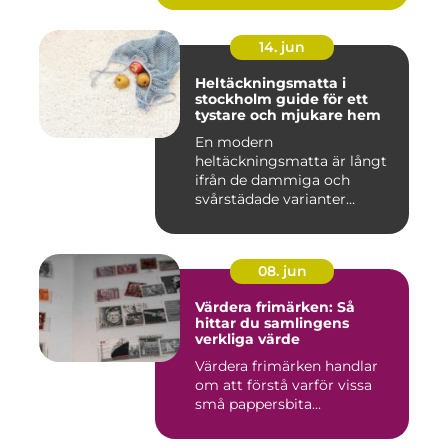
14. jun
Heltäckningsmatta i
stockholm guide för ett
tystare och mjukare hem
En modern
heltäckningsmatta är långt
ifrån de dammiga och
svårstädade varianter
många minns från 70-...
08. jun
Värdera frimärken: Så
hittar du samlingens
verkliga värde
Värdera frimärken handlar
om att förstå varför vissa
små pappersbita...