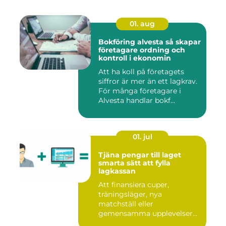
01. aug
Bokföring alvesta så skapar
företagare ordning och
kontroll i ekonomin
Att ha koll på företagets
siffror är mer än ett lagkrav.
För många företagare i
Alvesta handlar bokf...
01. jul
Tjäna pengar till laget
smarta sätt att fylla
lagkassan
Att finansiera cuper,
träningsläger, nya
matchställ eller
gemensamma upplevelser
är en ständig utman...