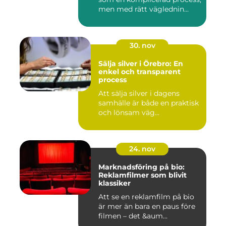
men med rätt väglednin...
30. nov
Sälja silver i Örebro: En
enkel och transparent
process
Att sälja silver i dagens
samhälle är både en praktisk
och lönsam väg...
24. nov
Marknadsföring på bio:
Reklamfilmer som blivit
klassiker
Att se en reklamfilm på bio
är mer än bara en paus före
filmen – det &aum...