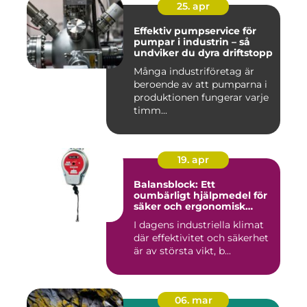
25. apr
Effektiv pumpservice för
pumpar i industrin – så
undviker du dyra driftstopp
Många industriföretag är
beroende av att pumparna i
produktionen fungerar varje
timm...
19. apr
Balansblock: Ett
oumbärligt hjälpmedel för
säker och ergonomisk
arbetsmiljö
I dagens industriella klimat
där effektivitet och säkerhet
är av största vikt, b...
06. mar