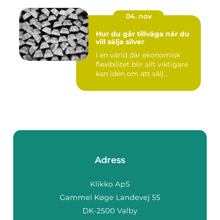
04. nov
Hur du går tillväga när du
vill sälja silver
I en värld där ekonomisk
flexibilitet blir allt viktigare
kan idén om att sälj...
Adress