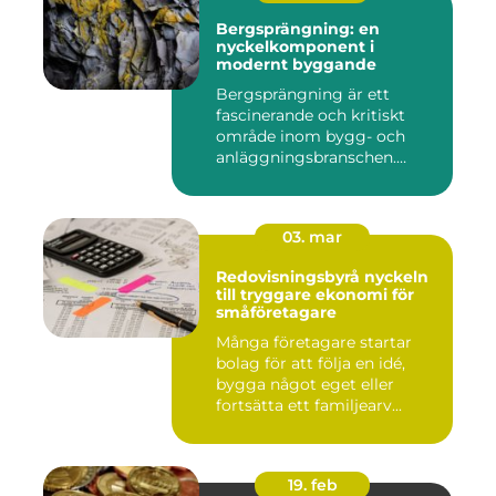
Bergsprängning: en
nyckelkomponent i
modernt byggande
Bergsprängning är ett
fascinerande och kritiskt
område inom bygg- och
anläggningsbranschen.
Denna me...
03. mar
Redovisningsbyrå nyckeln
till tryggare ekonomi för
småföretagare
Många företagare startar
bolag för att följa en idé,
bygga något eget eller
fortsätta ett familjearv...
19. feb