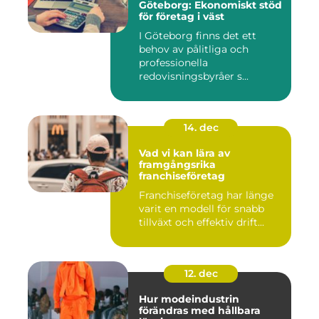
Göteborg: Ekonomiskt stöd
för företag i väst
I Göteborg finns det ett
behov av pålitliga och
professionella
redovisningsbyråer s...
14. dec
Vad vi kan lära av
framgångsrika
franchiseföretag
Franchiseföretag har länge
varit en modell för snabb
tillväxt och effektiv drift...
12. dec
Hur modeindustrin
förändras med hållbara