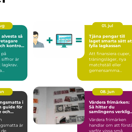
aug
01. jul
alvesta så
Tjäna pengar till
retagare
laget smarta sätt att
ch kontroll
fylla lagkassan
in
l på
Att finansiera cuper,
siffror är
träningsläger, nya
 lagkrav.
matchställ eller
a
gemensamma
 i Alvesta
upplevelser är en
f...
ständig utman...
jun
08. jun
ngsmatta i
Värdera frimärken:
för
Så hittar du
e och
samlingens verklig
 hem
värde
n
Värdera frimärken
ngsmatta är
handlar om att först
n de
varför vissa små