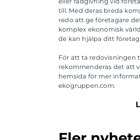
eller rådgivning vid före
till. Med deras breda k
redo att ge företagare det
komplex ekonomisk värld.
de kan hjälpa ditt företag
För att ta redovisningen t
rekommenderas det att vä
hemsida för mer informat
ekogruppen.com.
L
Fler nyhet