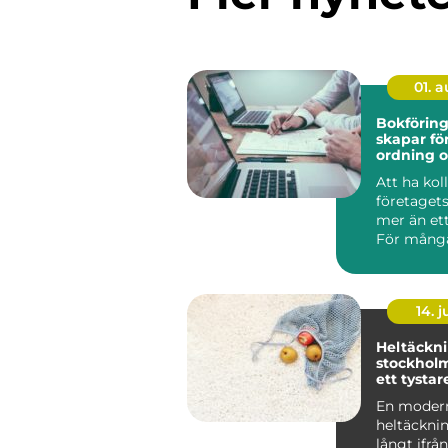
01. 
Bokföring 
skapar fö
ordning o
i ekonom
Att ha kol
företagets 
mer än ett
För mång
företagare
handlar bok
14. 
Heltäckni
stockholm guide 
ett tystar
mjukare
En moder
heltäckni
långt ifrå