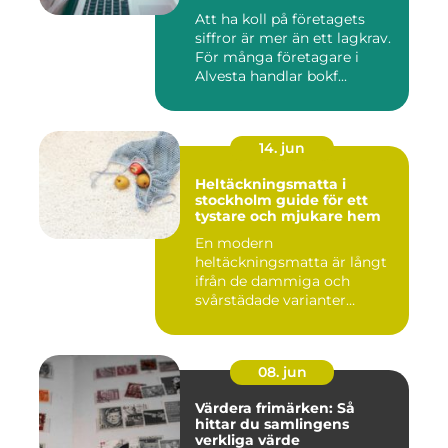
Att ha koll på företagets
siffror är mer än ett lagkrav.
För många företagare i
Alvesta handlar bokf...
14. jun
Heltäckningsmatta i
stockholm guide för ett
tystare och mjukare hem
En modern
heltäckningsmatta är långt
ifrån de dammiga och
svårstädade varianter
många minns från 70-...
08. jun
Värdera frimärken: Så
hittar du samlingens
verkliga värde