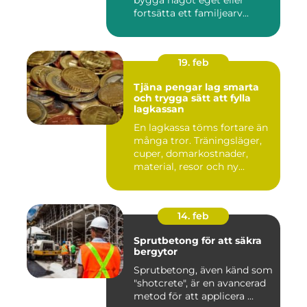
bygga något eget eller
fortsätta ett familjearv...
19. feb
Tjäna pengar lag smarta
och trygga sätt att fylla
lagkassan
En lagkassa töms fortare än
många tror. Träningsläger,
cuper, domarkostnader,
material, resor och ny...
14. feb
Sprutbetong för att säkra
bergytor
Sprutbetong, även känd som
"shotcrete", är en avancerad
metod för att applicera ...