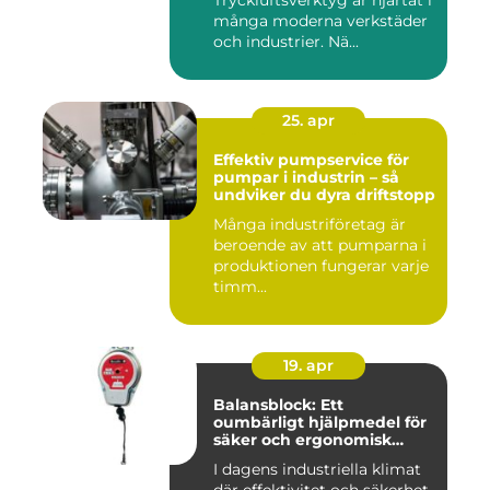
Tryckluftsverktyg är hjärtat i
många moderna verkstäder
och industrier. Nä...
25. apr
Effektiv pumpservice för
pumpar i industrin – så
undviker du dyra driftstopp
Många industriföretag är
beroende av att pumparna i
produktionen fungerar varje
timm...
19. apr
Balansblock: Ett
oumbärligt hjälpmedel för
säker och ergonomisk
arbetsmiljö
I dagens industriella klimat