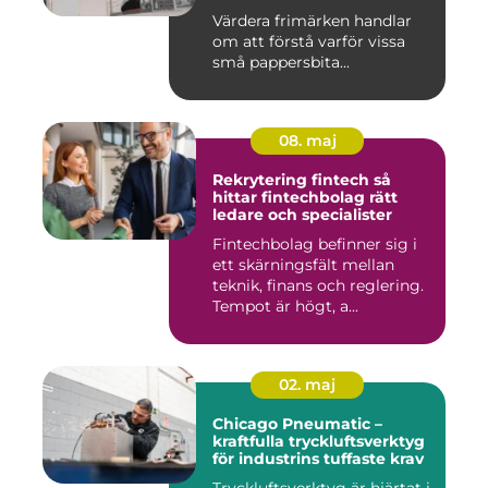
Värdera frimärken handlar
om att förstå varför vissa
små pappersbita...
08. maj
Rekrytering fintech så
hittar fintechbolag rätt
ledare och specialister
Fintechbolag befinner sig i
ett skärningsfält mellan
teknik, finans och reglering.
Tempot är högt, a...
02. maj
Chicago Pneumatic –
kraftfulla tryckluftsverktyg
för industrins tuffaste krav