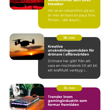
Reklamfilmer som blivit
klassiker
Att se en reklamfilm på bio
är mer än bara en paus före
filmen – det &aum...
18. nov
Kreativa
användningsområden för
drönare i affärsvärlden
Drönare har gått från att
vara en nischteknik till att bli
ett kraftfullt verktyg i...
13. nov
Trender inom
gamingindustrin som
formar framtiden