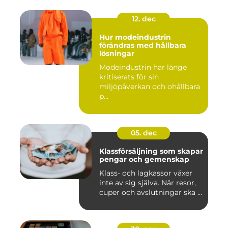
12. dec
Hur modeindustrin
förändras med hållbara
lösningar
Modeindustrin har länge
kritiserats för sin
miljöpåverkan och ohållbara
p...
05. dec
Klassförsäljning som skapar
pengar och gemenskap
Klass- och lagkassor växer
inte av sig själva. När resor,
cuper och avslutningar ska ...