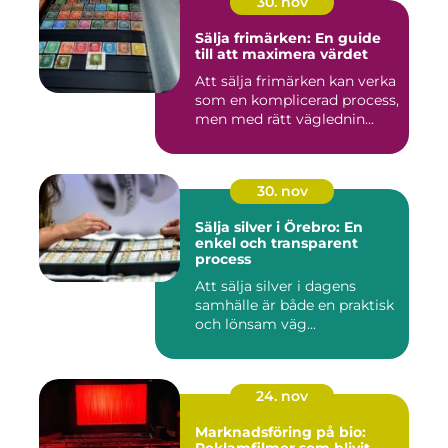
30. nov
Sälja frimärken: En guide
till att maximera värdet
Att sälja frimärken kan verka
som en komplicerad process,
men med rätt väglednin...
30. nov
Sälja silver i Örebro: En
enkel och transparent
process
Att sälja silver i dagens
samhälle är både en praktisk
och lönsam väg...
24. nov
Marknadsföring på bio: