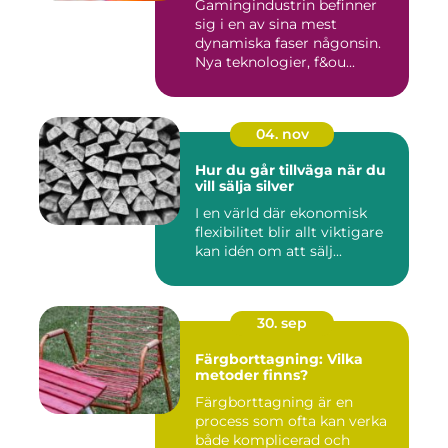
Gamingindustrin befinner
sig i en av sina mest
dynamiska faser någonsin.
Nya teknologier, f&ou...
04. nov
Hur du går tillväga när du
vill sälja silver
I en värld där ekonomisk
flexibilitet blir allt viktigare
kan idén om att sälj...
30. sep
Färgborttagning: Vilka
metoder finns?
Färgborttagning är en
process som ofta kan verka
både komplicerad och