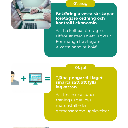
01. aug
Bokföring alvesta så skapar
företagare ordning och
kontroll i ekonomin
Att ha koll på företagets
siffror är mer än ett lagkrav.
För många företagare i
Alvesta handlar bokf...
01. jul
Tjäna pengar till laget
smarta sätt att fylla
lagkassan
Att finansiera cuper,
träningsläger, nya
matchställ eller
gemensamma upplevelser
är en ständig utman...