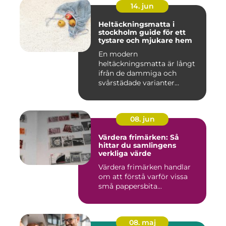
14. jun
Heltäckningsmatta i
stockholm guide för ett
tystare och mjukare hem
En modern
heltäckningsmatta är långt
ifrån de dammiga och
svårstädade varianter
många minns från 70-...
08. jun
Värdera frimärken: Så
hittar du samlingens
verkliga värde
Värdera frimärken handlar
om att förstå varför vissa
små pappersbita...
08. maj