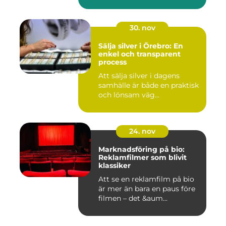
30. nov
Sälja silver i Örebro: En
enkel och transparent
process
Att sälja silver i dagens
samhälle är både en praktisk
och lönsam väg...
24. nov
Marknadsföring på bio:
Reklamfilmer som blivit
klassiker
Att se en reklamfilm på bio
är mer än bara en paus före
filmen – det &aum...