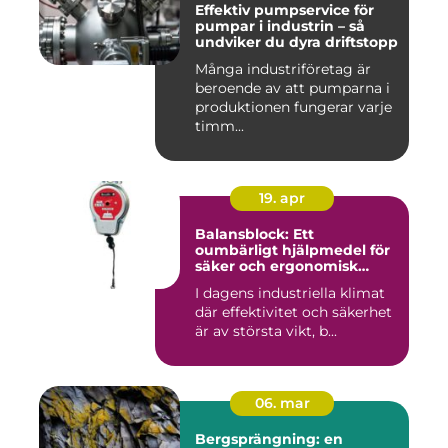
Effektiv pumpservice för
pumpar i industrin – så
undviker du dyra driftstopp
Många industriföretag är
beroende av att pumparna i
produktionen fungerar varje
timm...
19. apr
Balansblock: Ett
oumbärligt hjälpmedel för
säker och ergonomisk
arbetsmiljö
I dagens industriella klimat
där effektivitet och säkerhet
är av största vikt, b...
06. mar
Bergsprängning: en