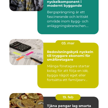
nyckelkomponent i
modernt byggande
Bergsprängning är ett
fascinerande och kritiskt
område inom bygg- och
anläggningsbranschen.
Denna me...
03. mar
Redovisningsbyrå nyckeln
till tryggare ekonomi för
småföretagare
Många företagare startar
bolag för att följa en idé,
bygga något eget eller
fortsätta ett familjearv...
19. feb
Tjäna pengar lag smarta