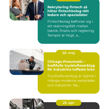
Rekrytering fintech så
hittar fintechbolag rätt
ledare och specialister
Fintechbolag befinner sig i
ett skärningsfält mellan
teknik, finans och reglering.
Tempot är högt, a...
02. maj
Chicago Pneumatic –
kraftfulla tryckluftsverktyg
för industrins tuffaste krav
Tryckluftsverktyg är hjärtat i
många moderna verkstäder
och industrier. Nä...
25. apr