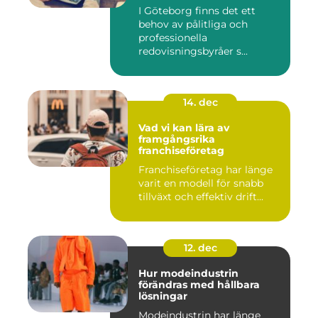
I Göteborg finns det ett
behov av pålitliga och
professionella
redovisningsbyråer s...
14. dec
Vad vi kan lära av
framgångsrika
franchiseföretag
Franchiseföretag har länge
varit en modell för snabb
tillväxt och effektiv drift...
12. dec
Hur modeindustrin
förändras med hållbara
lösningar
Modeindustrin har länge