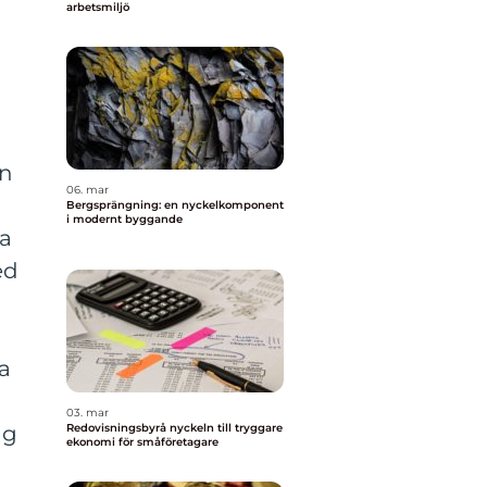
arbetsmiljö
en
06. mar
Bergsprängning: en nyckelkomponent
i modernt byggande
ta
ed
a
03. mar
Redovisningsbyrå nyckeln till tryggare
ng
ekonomi för småföretagare