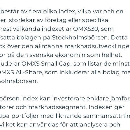
står av flera olika index, vilka var och en
r, storlekar av företag eller specifika
est välkända indexet är OMXS30, som
msatta bolagen på Stockholmsbörsen. Detta
lick över den allmänna marknadsutveckling
tor på den svenska ekonomin som helhet.
luderar OMXS Small Cap, som listar de mins
MXS All-Share, som inkluderar alla bolag m
holmsbörsen.
örsen Index kan investerare enklare jämför
ektorer och marknadssegment. Indexen ger
kapa portföljer med liknande sammansättni
vilket kan användas för att analysera och