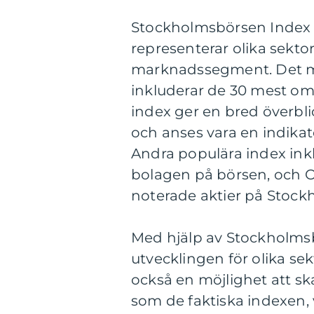
Stockholmsbörsen Index be
representerar olika sektore
marknadssegment. Det m
inkluderar de 30 mest o
index ger en bred överb
och anses vara en indika
Andra populära index ink
bolagen på börsen, och O
noterade aktier på Stock
Med hjälp av Stockholmsb
utvecklingen för olika s
också en möjlighet att s
som de faktiska indexen, 