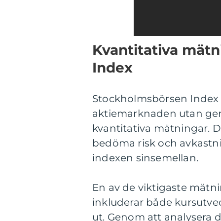
Kvantitativa mät
Index
Stockholmsbörsen Index p
aktiemarknaden utan ger ä
kvantitativa mätningar. De
bedöma risk och avkastni
indexen sinsemellan.
En av de viktigaste mätn
inkluderar både kursutve
ut. Genom att analysera d