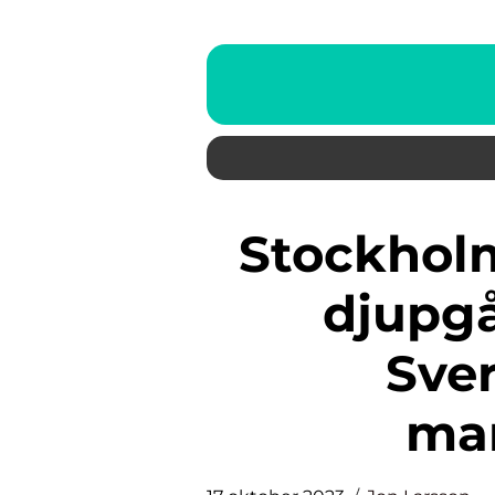
Stockholmsbörsen Index: En
djupgå
Sve
ma