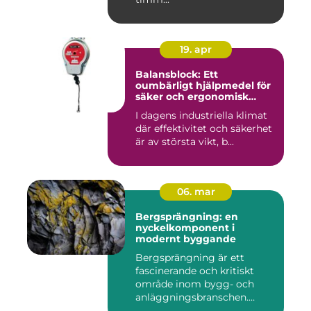
19. apr
Balansblock: Ett
oumbärligt hjälpmedel för
säker och ergonomisk
arbetsmiljö
I dagens industriella klimat
där effektivitet och säkerhet
är av största vikt, b...
06. mar
Bergsprängning: en
nyckelkomponent i
modernt byggande
Bergsprängning är ett
fascinerande och kritiskt
område inom bygg- och
anläggningsbranschen.
Denna me...