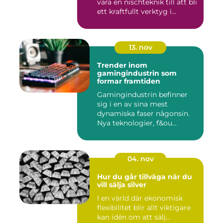
vara en nischteknik till att bli
ett kraftfullt verktyg i...
13. nov
Trender inom
gamingindustrin som
formar framtiden
Gamingindustrin befinner
sig i en av sina mest
dynamiska faser någonsin.
Nya teknologier, f&ou...
04. nov
Hur du går tillväga när du
vill sälja silver
I en värld där ekonomisk
flexibilitet blir allt viktigare
kan idén om att sälj...