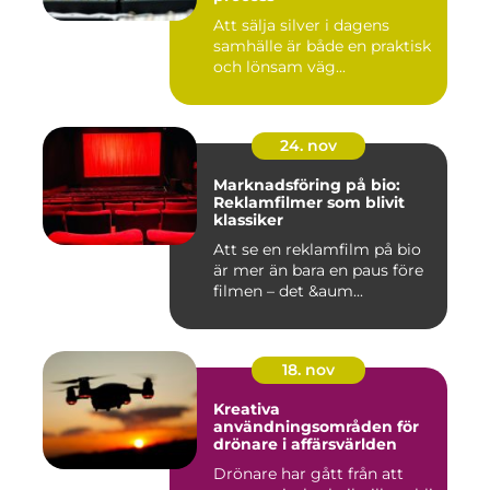
Att sälja silver i dagens
samhälle är både en praktisk
och lönsam väg...
24. nov
Marknadsföring på bio:
Reklamfilmer som blivit
klassiker
Att se en reklamfilm på bio
är mer än bara en paus före
filmen – det &aum...
18. nov
Kreativa
användningsområden för
drönare i affärsvärlden
Drönare har gått från att