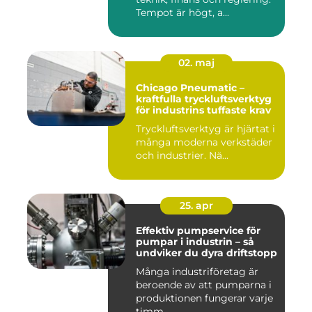
Tempot är högt, a...
02. maj
Chicago Pneumatic –
kraftfulla tryckluftsverktyg
för industrins tuffaste krav
Tryckluftsverktyg är hjärtat i
många moderna verkstäder
och industrier. Nä...
25. apr
Effektiv pumpservice för
pumpar i industrin – så
undviker du dyra driftstopp
Många industriföretag är
beroende av att pumparna i
produktionen fungerar varje
timm...