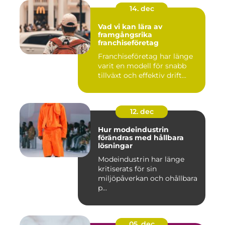
14. dec
Vad vi kan lära av
framgångsrika
franchiseföretag
Franchiseföretag har länge
varit en modell för snabb
tillväxt och effektiv drift...
12. dec
Hur modeindustrin
förändras med hållbara
lösningar
Modeindustrin har länge
kritiserats för sin
miljöpåverkan och ohållbara
p...
05. dec