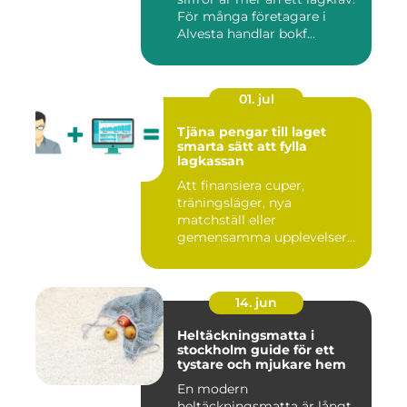
För många företagare i
Alvesta handlar bokf...
01. jul
Tjäna pengar till laget
smarta sätt att fylla
lagkassan
Att finansiera cuper,
träningsläger, nya
matchställ eller
gemensamma upplevelser
är en ständig utman...
14. jun
Heltäckningsmatta i
stockholm guide för ett
tystare och mjukare hem
En modern
heltäckningsmatta är långt