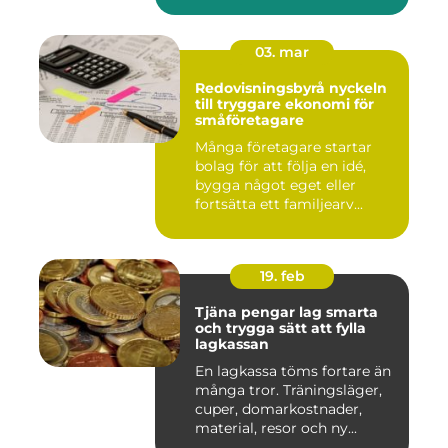
03. mar
Redovisningsbyrå nyckeln
till tryggare ekonomi för
småföretagare
Många företagare startar
bolag för att följa en idé,
bygga något eget eller
fortsätta ett familjearv...
19. feb
Tjäna pengar lag smarta
och trygga sätt att fylla
lagkassan
En lagkassa töms fortare än
många tror. Träningsläger,
cuper, domarkostnader,
material, resor och ny...