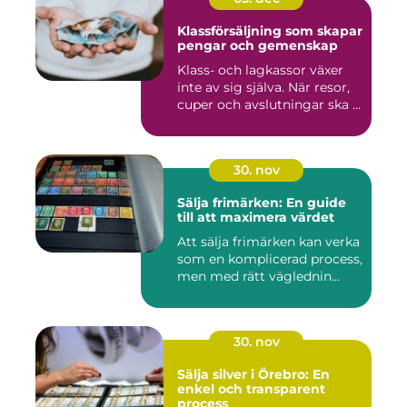
Klassförsäljning som skapar
pengar och gemenskap
Klass- och lagkassor växer
inte av sig själva. När resor,
cuper och avslutningar ska ...
30. nov
Sälja frimärken: En guide
till att maximera värdet
Att sälja frimärken kan verka
som en komplicerad process,
men med rätt väglednin...
30. nov
Sälja silver i Örebro: En
enkel och transparent
process