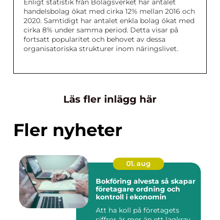
Enligt statistik från Bolagsverket har antalet
handelsbolag ökat med cirka 12% mellan 2016 och
2020. Samtidigt har antalet enkla bolag ökat med
cirka 8% under samma period. Detta visar på
fortsatt popularitet och behovet av dessa
organisatoriska strukturer inom näringslivet.
Läs fler inlägg här
Fler nyheter
01. aug
Bokföring alvesta så skapar
företagare ordning och
kontroll i ekonomin
Att ha koll på företagets
siffror är mer än ett lagkrav.