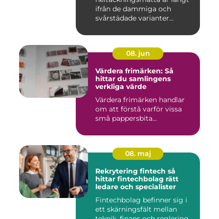
ifrån de dammiga och
svårstädade varianter
många minns från 70-...
08. jun
Värdera frimärken: Så
hittar du samlingens
verkliga värde
Värdera frimärken handlar
om att förstå varför vissa
små pappersbita...
08. maj
Rekrytering fintech så
hittar fintechbolag rätt
ledare och specialister
Fintechbolag befinner sig i
ett skärningsfält mellan
teknik, finans och reglering.