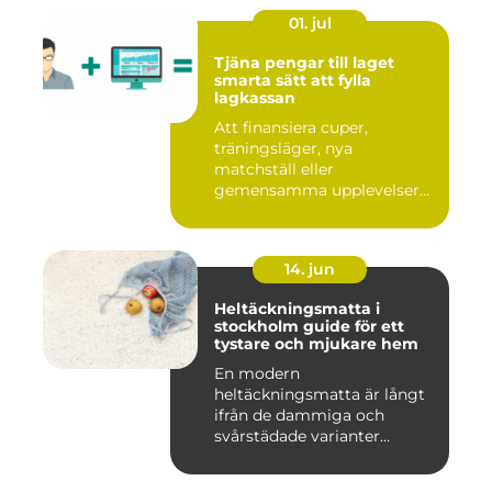
01. jul
Tjäna pengar till laget
smarta sätt att fylla
lagkassan
Att finansiera cuper,
träningsläger, nya
matchställ eller
gemensamma upplevelser
är en ständig utman...
14. jun
Heltäckningsmatta i
stockholm guide för ett
tystare och mjukare hem
En modern
heltäckningsmatta är långt
ifrån de dammiga och
svårstädade varianter
många minns från 70-...