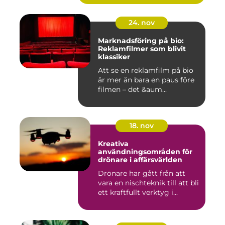
24. nov
Marknadsföring på bio:
Reklamfilmer som blivit
klassiker
Att se en reklamfilm på bio
är mer än bara en paus före
filmen – det &aum...
18. nov
Kreativa
användningsområden för
drönare i affärsvärlden
Drönare har gått från att
vara en nischteknik till att bli
ett kraftfullt verktyg i...