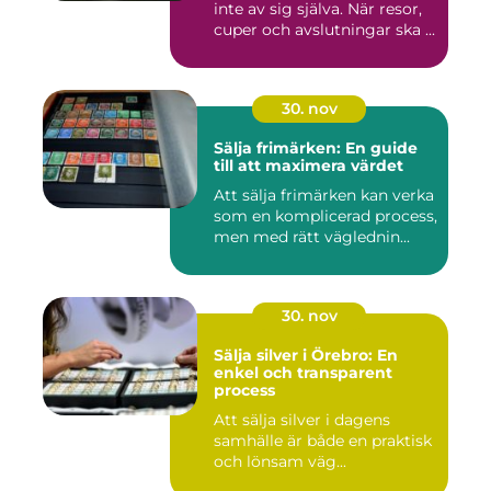
inte av sig själva. När resor,
cuper och avslutningar ska ...
30. nov
Sälja frimärken: En guide
till att maximera värdet
Att sälja frimärken kan verka
som en komplicerad process,
men med rätt väglednin...
30. nov
Sälja silver i Örebro: En
enkel och transparent
process
Att sälja silver i dagens
samhälle är både en praktisk
och lönsam väg...