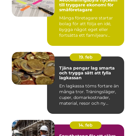
Redovisningsbyrå nyckeln
till tryggare ekonomi för
småföretagare
Många företagare startar
bolag för att följa en idé,
bygga något eget eller
fortsätta ett familjearv...
19. feb
Tjäna pengar lag smarta
och trygga sätt att fylla
lagkassan
En lagkassa töms fortare än
många tror. Träningsläger,
cuper, domarkostnader,
material, resor och ny...
14. feb