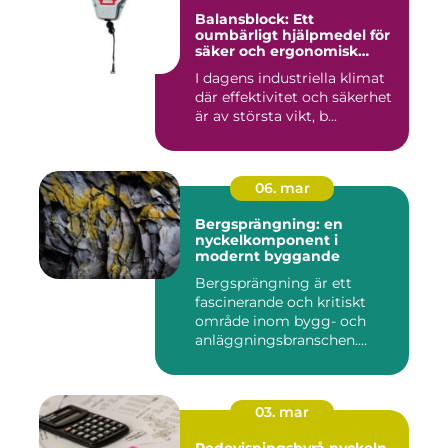
Balansblock: Ett
oumbärligt hjälpmedel för
säker och ergonomisk
arbetsmiljö
I dagens industriella klimat
där effektivitet och säkerhet
är av största vikt, b...
06. mar
Bergsprängning: en
nyckelkomponent i
modernt byggande
Bergsprängning är ett
fascinerande och kritiskt
område inom bygg- och
anläggningsbranschen.
Denna me...
03. mar