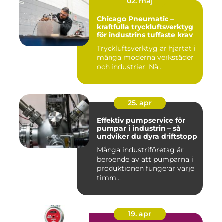
02. maj
Chicago Pneumatic –
kraftfulla tryckluftsverktyg
för industrins tuffaste krav
Tryckluftsverktyg är hjärtat i
många moderna verkstäder
och industrier. Nä...
25. apr
Effektiv pumpservice för
pumpar i industrin – så
undviker du dyra driftstopp
Många industriföretag är
beroende av att pumparna i
produktionen fungerar varje
timm...
19. apr