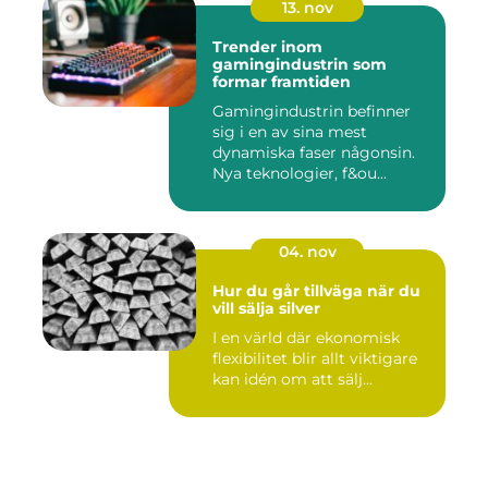
13. nov
Trender inom
gamingindustrin som
formar framtiden
Gamingindustrin befinner
sig i en av sina mest
dynamiska faser någonsin.
Nya teknologier, f&ou...
04. nov
Hur du går tillväga när du
vill sälja silver
I en värld där ekonomisk
flexibilitet blir allt viktigare
kan idén om att sälj...