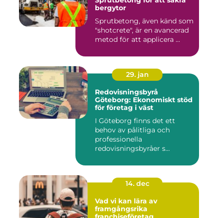
Sprutbetong för att säkra
bergytor
Sprutbetong, även känd som
"shotcrete", är en avancerad
metod för att applicera ...
29. jan
Redovisningsbyrå
Göteborg: Ekonomiskt stöd
för företag i väst
I Göteborg finns det ett
behov av pålitliga och
professionella
redovisningsbyråer s...
14. dec
Vad vi kan lära av
framgångsrika
franchiseföretag