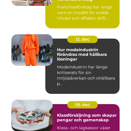
Franchiseföretag har länge
varit en modell för snabb
tillväxt och effektiv drift...
12. dec
Hur modeindustrin
förändras med hållbara
lösningar
Modeindustrin har länge
kritiserats för sin
miljöpåverkan och ohållbara
p...
05. dec
Klassförsäljning som skapar
pengar och gemenskap
Klass- och lagkassor växer