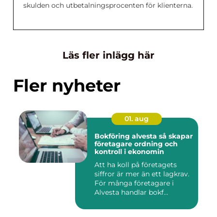
skulden och utbetalningsprocenten för klienterna.
Läs fler inlägg här
Fler nyheter
01. aug
Bokföring alvesta så skapar
företagare ordning och
kontroll i ekonomin
Att ha koll på företagets
siffror är mer än ett lagkrav.
För många företagare i
Alvesta handlar bokf...