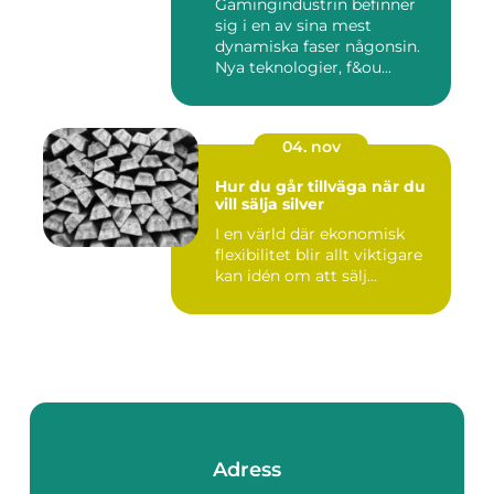
Gamingindustrin befinner
sig i en av sina mest
dynamiska faser någonsin.
Nya teknologier, f&ou...
04. nov
Hur du går tillväga när du
vill sälja silver
I en värld där ekonomisk
flexibilitet blir allt viktigare
kan idén om att sälj...
Adress