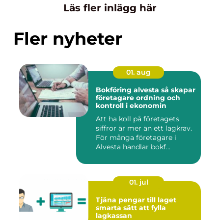
Läs fler inlägg här
Fler nyheter
01. aug
Bokföring alvesta så skapar
företagare ordning och
kontroll i ekonomin
Att ha koll på företagets
siffror är mer än ett lagkrav.
För många företagare i
Alvesta handlar bokf...
01. jul
Tjäna pengar till laget
smarta sätt att fylla
lagkassan