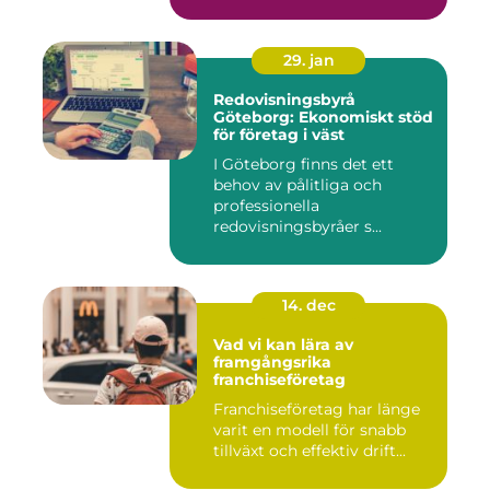
29. jan
Redovisningsbyrå
Göteborg: Ekonomiskt stöd
för företag i väst
I Göteborg finns det ett
behov av pålitliga och
professionella
redovisningsbyråer s...
14. dec
Vad vi kan lära av
framgångsrika
franchiseföretag
Franchiseföretag har länge
varit en modell för snabb
tillväxt och effektiv drift...