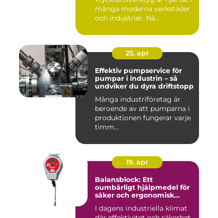
många moderna verkstäder
och industrier. Nä...
25. apr
Effektiv pumpservice för
pumpar i industrin – så
undviker du dyra driftstopp
Många industriföretag är
beroende av att pumparna i
produktionen fungerar varje
timm...
19. apr
Balansblock: Ett
oumbärligt hjälpmedel för
säker och ergonomisk
arbetsmiljö
I dagens industriella klimat
där effektivitet och säkerhet