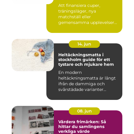
Att finansiera cuper,
träningsläger, nya
matchställ eller
gemensamma upplevelser
är en ständig utman...
14. jun
Heltäckningsmatta i
stockholm guide för ett
tystare och mjukare hem
En modern
heltäckningsmatta är långt
ifrån de dammiga och
svårstädade varianter
många minns från 70-...
08. jun
Värdera frimärken: Så
hittar du samlingens
verkliga värde