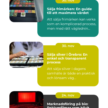
30. nov
Sälja frimärken: En guide
till att maximera värdet
Att sälja frimärken kan verka
som en komplicerad process,
men med rätt väglednin...
30. nov
Sälja silver i Örebro: En
enkel och transparent
process
Att sälja silver i dagens
samhälle är både en praktisk
och lönsam väg...
24. nov
Marknadsföring på bio:
Reklamfilmer som blivit