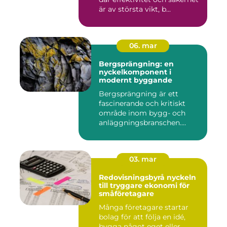
är av största vikt, b...
06. mar
Bergsprängning: en
nyckelkomponent i
modernt byggande
Bergsprängning är ett
fascinerande och kritiskt
område inom bygg- och
anläggningsbranschen.
Denna me...
03. mar
Redovisningsbyrå nyckeln
till tryggare ekonomi för
småföretagare
Många företagare startar
bolag för att följa en idé,
bygga något eget eller