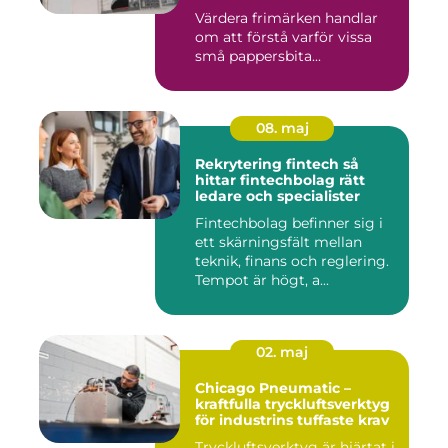
Värdera frimärken handlar
om att förstå varför vissa
små pappersbita...
08. maj
Rekrytering fintech så
hittar fintechbolag rätt
ledare och specialister
Fintechbolag befinner sig i
ett skärningsfält mellan
teknik, finans och reglering.
Tempot är högt, a...
02. maj
Chicago Pneumatic –
kraftfulla tryckluftsverktyg
för industrins tuffaste krav
Tryckluftsverktyg är hjärtat i