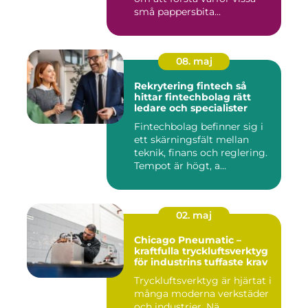
små pappersbita...
08. maj
Rekrytering fintech så
hittar fintechbolag rätt
ledare och specialister
Fintechbolag befinner sig i
ett skärningsfält mellan
teknik, finans och reglering.
Tempot är högt, a...
02. maj
Chicago Pneumatic –
kraftfulla tryckluftsverktyg
för industrins tuffaste krav
Tryckluftsverktyg är hjärtat i
många moderna verkstäder
och industrier. Nä...