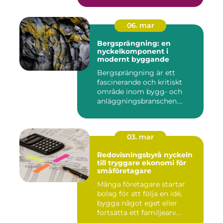
06. mar
Bergsprängning: en
nyckelkomponent i
modernt byggande
Bergsprängning är ett
fascinerande och kritiskt
område inom bygg- och
anläggningsbranschen.
Denna me...
03. mar
Redovisningsbyrå nyckeln
till tryggare ekonomi för
småföretagare
Många företagare startar
bolag för att följa en idé,
bygga något eget eller
fortsätta ett familjearv...