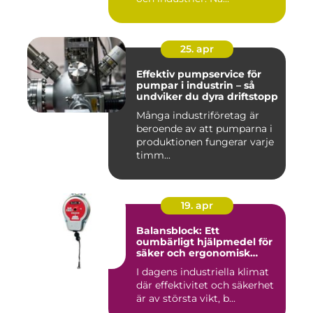
25. apr
Effektiv pumpservice för
pumpar i industrin – så
undviker du dyra driftstopp
Många industriföretag är
beroende av att pumparna i
produktionen fungerar varje
timm...
19. apr
Balansblock: Ett
oumbärligt hjälpmedel för
säker och ergonomisk
arbetsmiljö
I dagens industriella klimat
där effektivitet och säkerhet
är av största vikt, b...