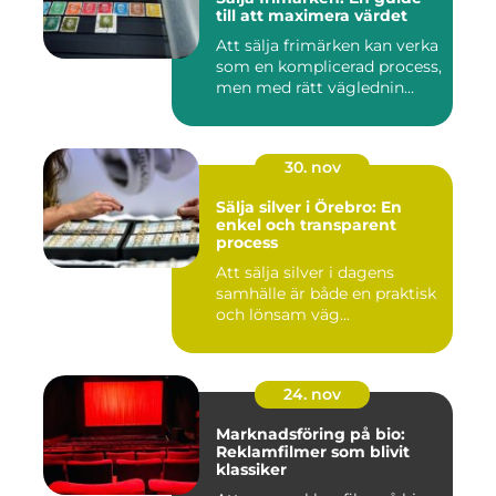
till att maximera värdet
Att sälja frimärken kan verka
som en komplicerad process,
men med rätt väglednin...
30. nov
Sälja silver i Örebro: En
enkel och transparent
process
Att sälja silver i dagens
samhälle är både en praktisk
och lönsam väg...
24. nov
Marknadsföring på bio:
Reklamfilmer som blivit
klassiker