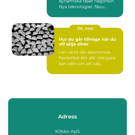
dynamiska faser någonsin.
Nya teknologier, f&ou...
04. nov
Hur du går tillväga när du
vill sälja silver
I en värld där ekonomisk
flexibilitet blir allt viktigare
kan idén om att sälj...
Adress