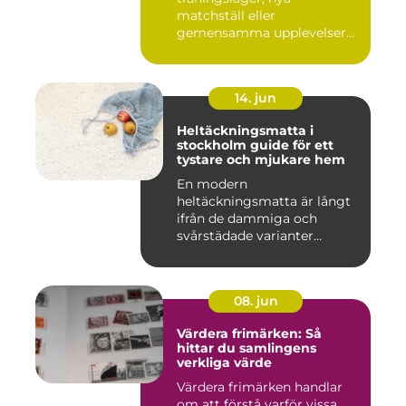
matchställ eller
gemensamma upplevelser
är en ständig utman...
14. jun
Heltäckningsmatta i
stockholm guide för ett
tystare och mjukare hem
En modern
heltäckningsmatta är långt
ifrån de dammiga och
svårstädade varianter
många minns från 70-...
08. jun
Värdera frimärken: Så
hittar du samlingens
verkliga värde
Värdera frimärken handlar
om att förstå varför vissa