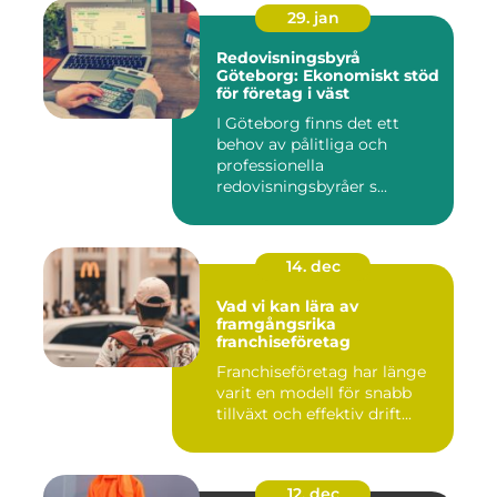
29. jan
Redovisningsbyrå
Göteborg: Ekonomiskt stöd
för företag i väst
I Göteborg finns det ett
behov av pålitliga och
professionella
redovisningsbyråer s...
14. dec
Vad vi kan lära av
framgångsrika
franchiseföretag
Franchiseföretag har länge
varit en modell för snabb
tillväxt och effektiv drift...
12. dec