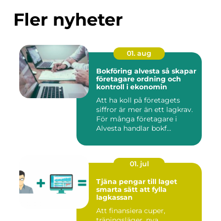
Fler nyheter
01. aug
Bokföring alvesta så skapar
företagare ordning och
kontroll i ekonomin
Att ha koll på företagets
siffror är mer än ett lagkrav.
För många företagare i
Alvesta handlar bokf...
01. jul
Tjäna pengar till laget
smarta sätt att fylla
lagkassan
Att finansiera cuper,
träningsläger, nya