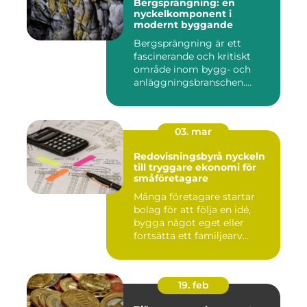
Bergsprängning: en
nyckelkomponent i
modernt byggande
Bergsprängning är ett
fascinerande och kritiskt
område inom bygg- och
anläggningsbranschen.
Denna me...
03. mar
Redovisningsbyrå nyckeln
till tryggare ekonomi för
småföretagare
Många företagare startar
bolag för att följa en idé,
bygga något eget eller
fortsätta ett familjearv...
19. feb