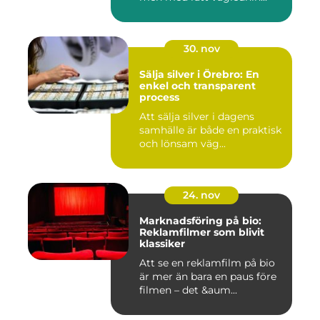
30. nov
Sälja silver i Örebro: En
enkel och transparent
process
Att sälja silver i dagens
samhälle är både en praktisk
och lönsam väg...
24. nov
Marknadsföring på bio:
Reklamfilmer som blivit
klassiker
Att se en reklamfilm på bio
är mer än bara en paus före
filmen – det &aum...