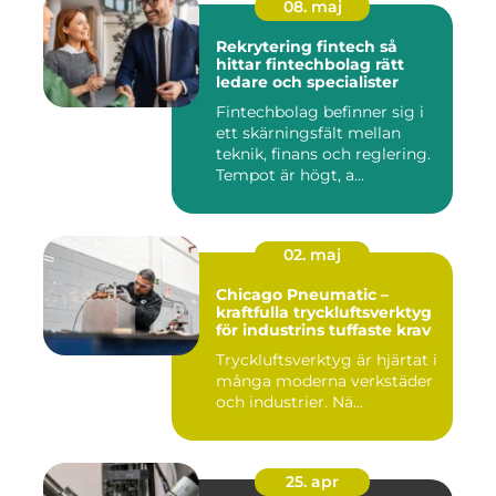
08. maj
Rekrytering fintech så
hittar fintechbolag rätt
ledare och specialister
Fintechbolag befinner sig i
ett skärningsfält mellan
teknik, finans och reglering.
Tempot är högt, a...
02. maj
Chicago Pneumatic –
kraftfulla tryckluftsverktyg
för industrins tuffaste krav
Tryckluftsverktyg är hjärtat i
många moderna verkstäder
och industrier. Nä...
25. apr