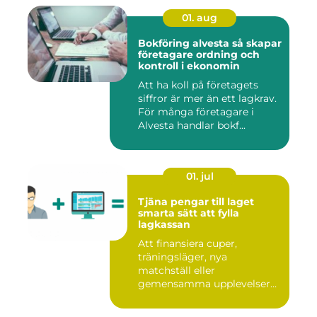
01. aug
Bokföring alvesta så skapar
företagare ordning och
kontroll i ekonomin
Att ha koll på företagets
siffror är mer än ett lagkrav.
För många företagare i
Alvesta handlar bokf...
01. jul
Tjäna pengar till laget
smarta sätt att fylla
lagkassan
Att finansiera cuper,
träningsläger, nya
matchställ eller
gemensamma upplevelser
är en ständig utman...