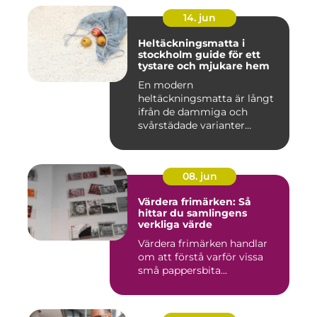
14. jun
Heltäckningsmatta i
stockholm guide för ett
tystare och mjukare hem
En modern
heltäckningsmatta är långt
ifrån de dammiga och
svårstädade varianter
många minns från 70-...
08. jun
Värdera frimärken: Så
hittar du samlingens
verkliga värde
Värdera frimärken handlar
om att förstå varför vissa
små pappersbita...