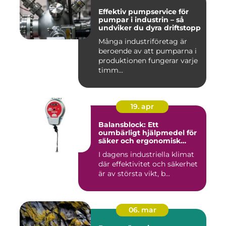
Effektiv pumpservice för
pumpar i industrin – så
undviker du dyra driftstopp
Många industriföretag är
beroende av att pumparna i
produktionen fungerar varje
timm...
19. apr
Balansblock: Ett
oumbärligt hjälpmedel för
säker och ergonomisk
arbetsmiljö
I dagens industriella klimat
där effektivitet och säkerhet
är av största vikt, b...
06. mar