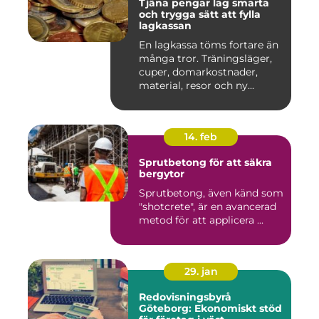
Tjäna pengar lag smarta
och trygga sätt att fylla
lagkassan
En lagkassa töms fortare än
många tror. Träningsläger,
cuper, domarkostnader,
material, resor och ny...
14. feb
Sprutbetong för att säkra
bergytor
Sprutbetong, även känd som
"shotcrete", är en avancerad
metod för att applicera ...
29. jan
Redovisningsbyrå
Göteborg: Ekonomiskt stöd