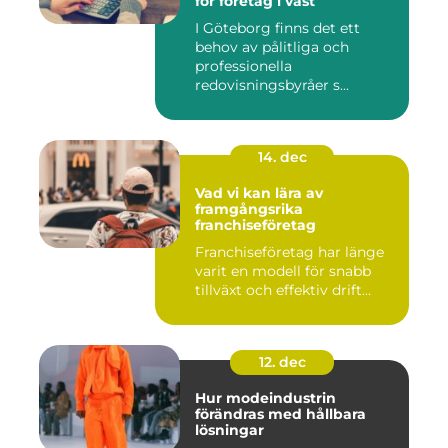
för företag i väst
I Göteborg finns det ett
behov av pålitliga och
professionella
redovisningsbyråer s...
14. dec
Vad vi kan lära av
framgångsrika
franchiseföretag
Franchiseföretag har länge
varit en modell för snabb
tillväxt och effektiv drift...
12. dec
Hur modeindustrin
förändras med hållbara
lösningar