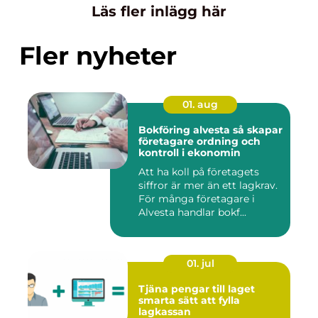
Läs fler inlägg här
Fler nyheter
01. aug
Bokföring alvesta så skapar
företagare ordning och
kontroll i ekonomin
Att ha koll på företagets
siffror är mer än ett lagkrav.
För många företagare i
Alvesta handlar bokf...
01. jul
Tjäna pengar till laget
smarta sätt att fylla
lagkassan