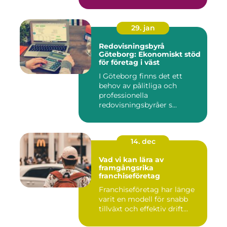
29. jan
Redovisningsbyrå
Göteborg: Ekonomiskt stöd
för företag i väst
I Göteborg finns det ett
behov av pålitliga och
professionella
redovisningsbyråer s...
14. dec
Vad vi kan lära av
framgångsrika
franchiseföretag
Franchiseföretag har länge
varit en modell för snabb
tillväxt och effektiv drift...