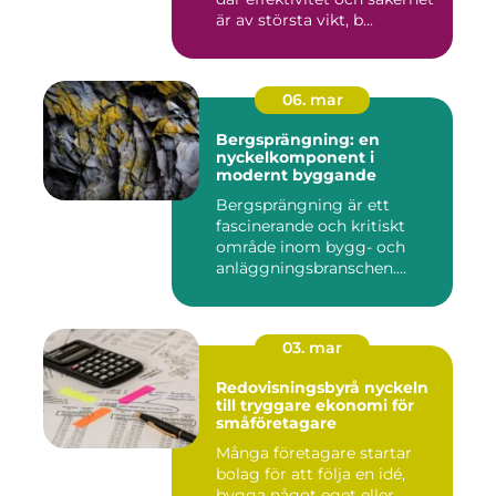
är av största vikt, b...
06. mar
Bergsprängning: en
nyckelkomponent i
modernt byggande
Bergsprängning är ett
fascinerande och kritiskt
område inom bygg- och
anläggningsbranschen.
Denna me...
03. mar
Redovisningsbyrå nyckeln
till tryggare ekonomi för
småföretagare
Många företagare startar
bolag för att följa en idé,
bygga något eget eller