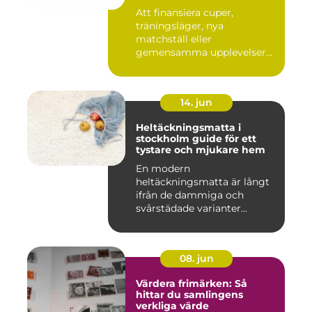
Att finansiera cuper,
träningsläger, nya
matchställ eller
gemensamma upplevelser
är en ständig utman...
14. jun
Heltäckningsmatta i
stockholm guide för ett
tystare och mjukare hem
En modern
heltäckningsmatta är långt
ifrån de dammiga och
svårstädade varianter
många minns från 70-...
08. jun
Värdera frimärken: Så
hittar du samlingens
verkliga värde