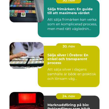
30. nov
Sälja frimärken: En guide
till att maximera värdet
Att sälja frimärken kan verka
som en komplicerad process,
men med rätt väglednin...
30. nov
Sälja silver i Örebro: En
enkel och transparent
process
Att sälja silver i dagens
samhälle är både en praktisk
och lönsam väg...
24. nov
Marknadsföring på bio:
Reklamfilmer som blivit