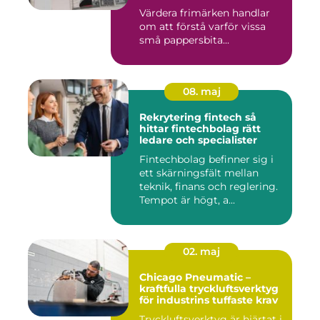
Värdera frimärken handlar
om att förstå varför vissa
små pappersbita...
08. maj
Rekrytering fintech så
hittar fintechbolag rätt
ledare och specialister
Fintechbolag befinner sig i
ett skärningsfält mellan
teknik, finans och reglering.
Tempot är högt, a...
02. maj
Chicago Pneumatic –
kraftfulla tryckluftsverktyg
för industrins tuffaste krav
Tryckluftsverktyg är hjärtat i