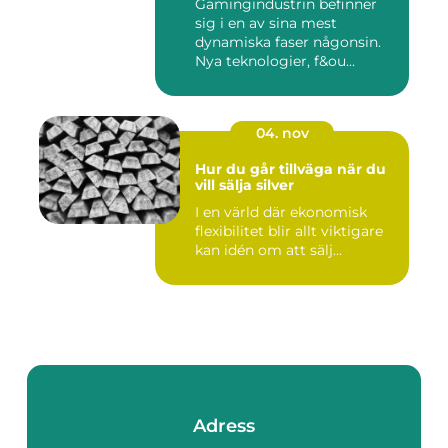
Gamingindustrin befinner
sig i en av sina mest
dynamiska faser någonsin.
Nya teknologier, f&ou...
04. nov
Hur du går tillväga när du
vill sälja silver
I en värld där ekonomisk
flexibilitet blir allt viktigare
kan idén om att sälj...
Adress