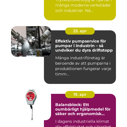
många moderna verkstäder
och industrier. Nä...
25. apr
Effektiv pumpservice för
pumpar i industrin – så
undviker du dyra driftstopp
Många industriföretag är
beroende av att pumparna i
produktionen fungerar varje
timm...
19. apr
Balansblock: Ett
oumbärligt hjälpmedel för
säker och ergonomisk
arbetsmiljö
I dagens industriella klimat
där effektivitet och säkerhet