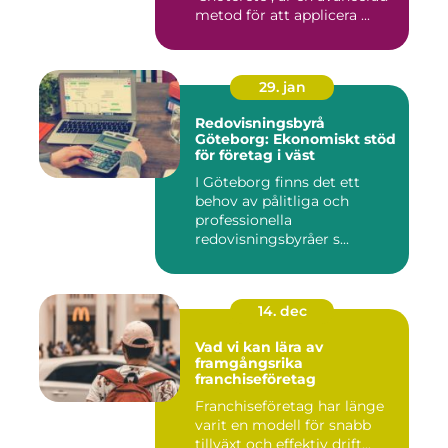
metod för att applicera ...
29. jan
Redovisningsbyrå
Göteborg: Ekonomiskt stöd
för företag i väst
I Göteborg finns det ett
behov av pålitliga och
professionella
redovisningsbyråer s...
14. dec
Vad vi kan lära av
framgångsrika
franchiseföretag
Franchiseföretag har länge
varit en modell för snabb
tillväxt och effektiv drift...