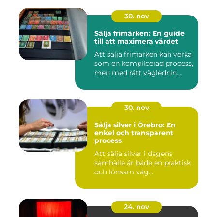
30. nov
Sälja frimärken: En guide
till att maximera värdet
Att sälja frimärken kan verka
som en komplicerad process,
men med rätt väglednin...
30. nov
Sälja silver i Örebro: En
enkel och transparent
process
Att sälja silver i dagens
samhälle är både en praktisk
och lönsam väg...
24. nov