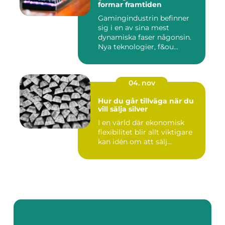
formar framtiden
Gamingindustrin befinner
sig i en av sina mest
dynamiska faser någonsin.
Nya teknologier, f&ou...
04. nov
Hur du går tillväga när du
vill sälja silver
I en värld där ekonomisk
flexibilitet blir allt viktigare
kan idén om att sälj...