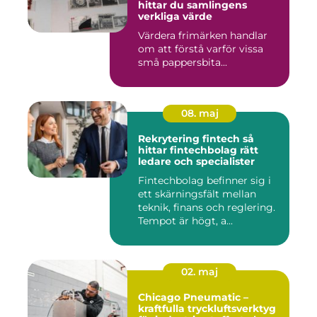
hittar du samlingens
verkliga värde
Värdera frimärken handlar
om att förstå varför vissa
små pappersbita...
08. maj
Rekrytering fintech så
hittar fintechbolag rätt
ledare och specialister
Fintechbolag befinner sig i
ett skärningsfält mellan
teknik, finans och reglering.
Tempot är högt, a...
02. maj
Chicago Pneumatic –
kraftfulla tryckluftsverktyg