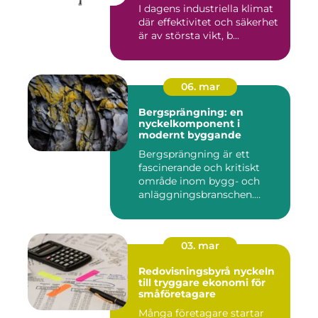
arbetsmiljö
I dagens industriella klimat
där effektivitet och säkerhet
är av största vikt, b...
06. mar
Bergsprängning: en
nyckelkomponent i
modernt byggande
Bergsprängning är ett
fascinerande och kritiskt
område inom bygg- och
anläggningsbranschen.
Denna me...
03. mar
Redovisningsbyrå nyckeln
till tryggare ekonomi för
småföretagare
Många företagare startar