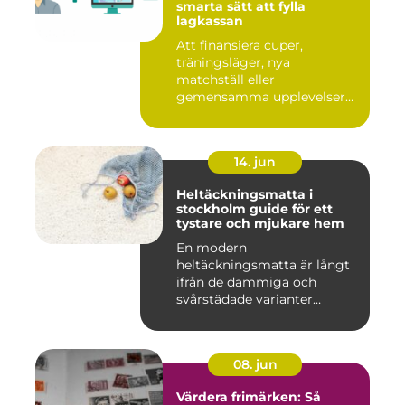
smarta sätt att fylla
lagkassan
Att finansiera cuper,
träningsläger, nya
matchställ eller
gemensamma upplevelser
är en ständig utman...
14. jun
Heltäckningsmatta i
stockholm guide för ett
tystare och mjukare hem
En modern
heltäckningsmatta är långt
ifrån de dammiga och
svårstädade varianter
många minns från 70-...
08. jun
Värdera frimärken: Så