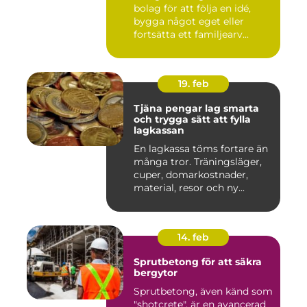
bolag för att följa en idé,
bygga något eget eller
fortsätta ett familjearv...
19. feb
Tjäna pengar lag smarta
och trygga sätt att fylla
lagkassan
En lagkassa töms fortare än
många tror. Träningsläger,
cuper, domarkostnader,
material, resor och ny...
14. feb
Sprutbetong för att säkra
bergytor
Sprutbetong, även känd som
"shotcrete", är en avancerad