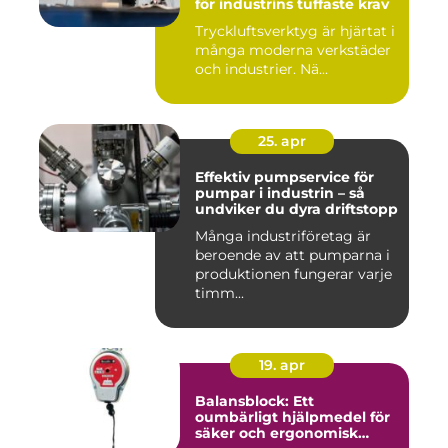
för industrins tuffaste krav
Tryckluftsverktyg är hjärtat i
många moderna verkstäder
och industrier. Nä...
25. apr
Effektiv pumpservice för
pumpar i industrin – så
undviker du dyra driftstopp
Många industriföretag är
beroende av att pumparna i
produktionen fungerar varje
timm...
19. apr
Balansblock: Ett
oumbärligt hjälpmedel för
säker och ergonomisk