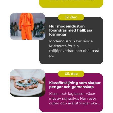
12. dec
Hur modeindustrin
förändras med hållbara
lösningar
Modeindustrin har länge
kritiserats för sin
miljöpåverkan och ohållbara
p...
05. dec
Klassförsäljning som skapar
pengar och gemenskap
Klass- och lagkassor växer
inte av sig själva. När resor,
cuper och avslutningar ska ...