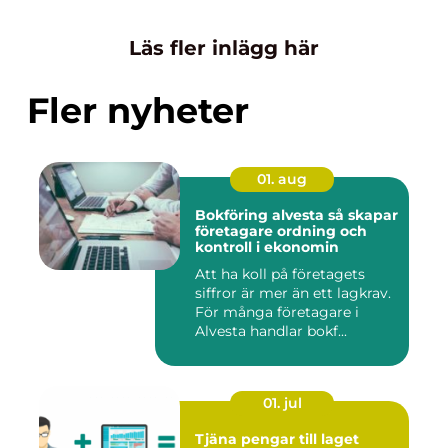
Läs fler inlägg här
Fler nyheter
01. aug
Bokföring alvesta så skapar
företagare ordning och
kontroll i ekonomin
Att ha koll på företagets
siffror är mer än ett lagkrav.
För många företagare i
Alvesta handlar bokf...
01. jul
Tjäna pengar till laget