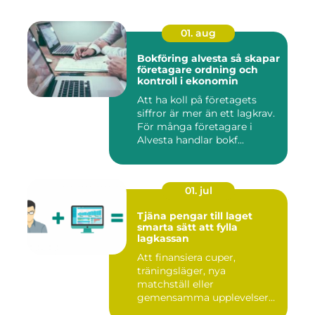
01. aug
Bokföring alvesta så skapar
företagare ordning och
kontroll i ekonomin
Att ha koll på företagets
siffror är mer än ett lagkrav.
För många företagare i
Alvesta handlar bokf...
01. jul
Tjäna pengar till laget
smarta sätt att fylla
lagkassan
Att finansiera cuper,
träningsläger, nya
matchställ eller
gemensamma upplevelser
är en ständig utman...