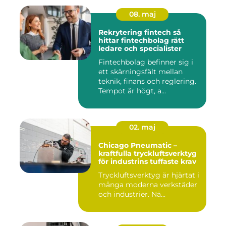
08. maj
Rekrytering fintech så
hittar fintechbolag rätt
ledare och specialister
Fintechbolag befinner sig i
ett skärningsfält mellan
teknik, finans och reglering.
Tempot är högt, a...
02. maj
Chicago Pneumatic –
kraftfulla tryckluftsverktyg
för industrins tuffaste krav
Tryckluftsverktyg är hjärtat i
många moderna verkstäder
och industrier. Nä...