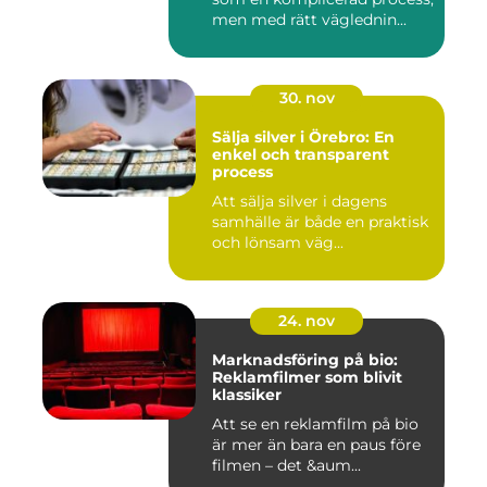
men med rätt väglednin...
30. nov
Sälja silver i Örebro: En
enkel och transparent
process
Att sälja silver i dagens
samhälle är både en praktisk
och lönsam väg...
24. nov
Marknadsföring på bio:
Reklamfilmer som blivit
klassiker
Att se en reklamfilm på bio
är mer än bara en paus före
filmen – det &aum...