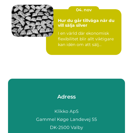
04. nov
Hur du går tillväga när du
vill sälja silver
I en värld där ekonomisk
flexibilitet blir allt viktigare
kan idén om att sälj...
Adress