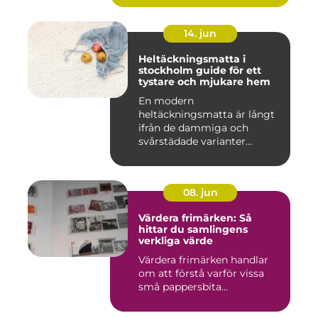
14. jun
Heltäckningsmatta i
stockholm guide för ett
tystare och mjukare hem
En modern
heltäckningsmatta är långt
ifrån de dammiga och
svårstädade varianter
många minns från 70-...
08. jun
Värdera frimärken: Så
hittar du samlingens
verkliga värde
Värdera frimärken handlar
om att förstå varför vissa
små pappersbita...