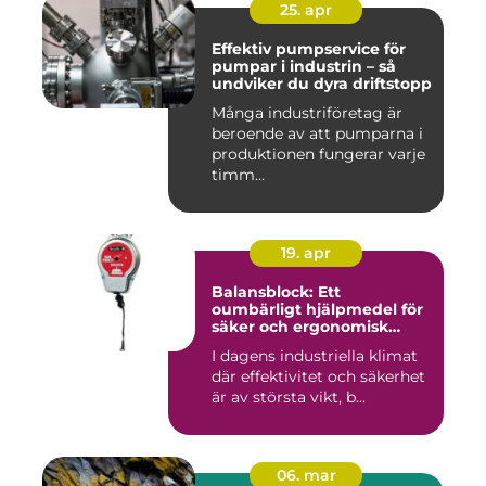
25. apr
Effektiv pumpservice för
pumpar i industrin – så
undviker du dyra driftstopp
Många industriföretag är
beroende av att pumparna i
produktionen fungerar varje
timm...
19. apr
Balansblock: Ett
oumbärligt hjälpmedel för
säker och ergonomisk
arbetsmiljö
I dagens industriella klimat
där effektivitet och säkerhet
är av största vikt, b...
06. mar