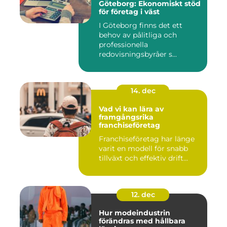
Göteborg: Ekonomiskt stöd
för företag i väst
I Göteborg finns det ett
behov av pålitliga och
professionella
redovisningsbyråer s...
14. dec
Vad vi kan lära av
framgångsrika
franchiseföretag
Franchiseföretag har länge
varit en modell för snabb
tillväxt och effektiv drift...
12. dec
Hur modeindustrin
förändras med hållbara