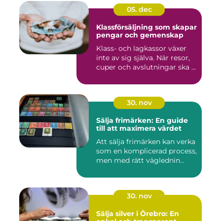
05. dec
Klassförsäljning som skapar
pengar och gemenskap
Klass- och lagkassor växer
inte av sig själva. När resor,
cuper och avslutningar ska ...
30. nov
Sälja frimärken: En guide
till att maximera värdet
Att sälja frimärken kan verka
som en komplicerad process,
men med rätt väglednin...
30. nov
Sälja silver i Örebro: En