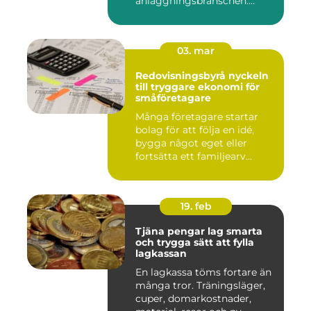
anläggningsbranschen.
Denna me...
03. mar
Redovisningsbyrå nyckeln
till tryggare ekonomi för
småföretagare
Många företagare startar
bolag för att följa en idé,
bygga något eget eller
fortsätta ett familjearv...
19. feb
Tjäna pengar lag smarta
och trygga sätt att fylla
lagkassan
En lagkassa töms fortare än
många tror. Träningsläger,
cuper, domarkostnader,