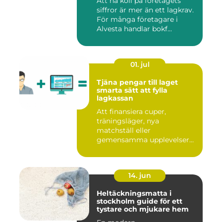
Att ha koll på företagets
siffror är mer än ett lagkrav.
För många företagare i
Alvesta handlar bokf...
01. jul
Tjäna pengar till laget
smarta sätt att fylla
lagkassan
Att finansiera cuper,
träningsläger, nya
matchställ eller
gemensamma upplevelser
är en ständig utman...
14. jun
Heltäckningsmatta i
stockholm guide för ett
tystare och mjukare hem