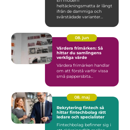
En modern
heltäckningsmatta är långt
ifrån de dammiga och
svårstädade varianter
många minns från 70-...
08. jun
Värdera frimärken: Så
hittar du samlingens
verkliga värde
Värdera frimärken handlar
om att förstå varför vissa
små pappersbita...
08. maj
Rekrytering fintech så
hittar fintechbolag rätt
ledare och specialister
Fintechbolag befinner sig i