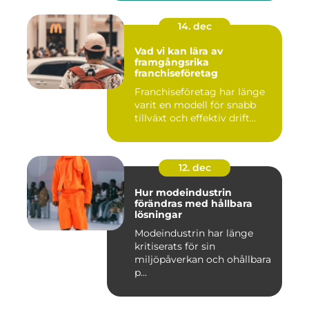
14. dec
Vad vi kan lära av
framgångsrika
franchiseföretag
Franchiseföretag har länge
varit en modell för snabb
tillväxt och effektiv drift...
12. dec
Hur modeindustrin
förändras med hållbara
lösningar
Modeindustrin har länge
kritiserats för sin
miljöpåverkan och ohållbara
p...