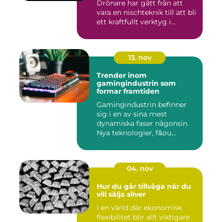
Drönare har gått från att
vara en nischteknik till att bli
ett kraftfullt verktyg i...
13. nov
Trender inom
gamingindustrin som
formar framtiden
Gamingindustrin befinner
sig i en av sina mest
dynamiska faser någonsin.
Nya teknologier, f&ou...
04. nov
Hur du går tillväga när du
vill sälja silver
I en värld där ekonomisk
flexibilitet blir allt viktigare