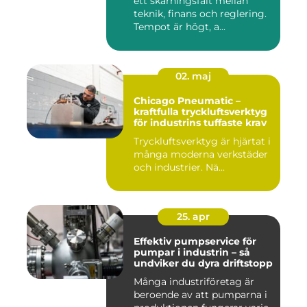
ett skärningsfält mellan
teknik, finans och reglering.
Tempot är högt, a...
02. maj
Chicago Pneumatic –
kraftfulla tryckluftsverktyg
för industrins tuffaste krav
Tryckluftsverktyg är hjärtat i
många moderna verkstäder
och industrier. Nä...
25. apr
Effektiv pumpservice för
pumpar i industrin – så
undviker du dyra driftstopp
Många industriföretag är
beroende av att pumparna i