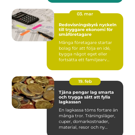
03. mar
Redovisningsbyrå nyckeln
till tryggare ekonomi för
småföretagare
Många företagare startar
bolag för att följa en idé,
bygga något eget eller
fortsätta ett familjearv...
19. feb
Tjäna pengar lag smarta
och trygga sätt att fylla
lagkassan
En lagkassa töms fortare än
många tror. Träningsläger,
cuper, domarkostnader,
material, resor och ny...