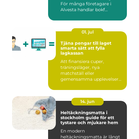
För många företagare i
Alvesta handlar bokf...
01. jul
Tjäna pengar till laget
smarta sätt att fylla
lagkassan
Att finansiera cuper,
träningsläger, nya
matchställ eller
gemensamma upplevelser
är en ständig utman...
14. jun
Heltäckningsmatta i
stockholm guide för ett
tystare och mjukare hem
En modern
heltäckningsmatta är långt