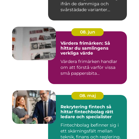
ifrån de dammiga och
svårstädade varianter
många minns från 70-...
08. jun
Värdera frimärken: Så
hittar du samlingens
verkliga värde
Värdera frimärken handlar
om att förstå varför vissa
små pappersbita...
08. maj
Rekrytering fintech så
hittar fintechbolag rätt
ledare och specialister
Fintechbolag befinner sig i
ett skärningsfält mellan
teknik, finans och reglering.