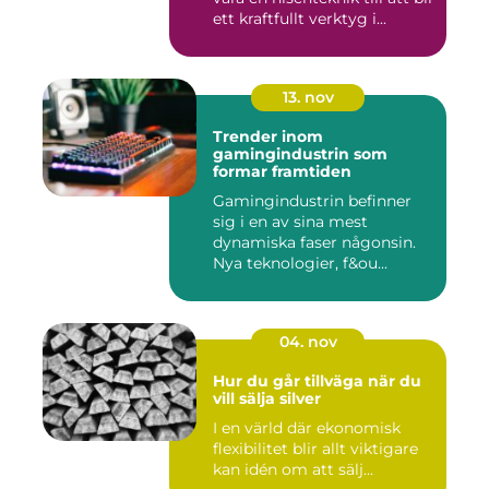
ett kraftfullt verktyg i...
13. nov
Trender inom
gamingindustrin som
formar framtiden
Gamingindustrin befinner
sig i en av sina mest
dynamiska faser någonsin.
Nya teknologier, f&ou...
04. nov
Hur du går tillväga när du
vill sälja silver
I en värld där ekonomisk
flexibilitet blir allt viktigare
kan idén om att sälj...