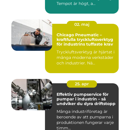
Tempot är högt, a...
02. maj
Chicago Pneumatic –
kraftfulla tryckluftsverktyg
för industrins tuffaste krav
Tryckluftsverktyg är hjärtat i
många moderna verkstäder
och industrier. Nä...
25. apr
Effektiv pumpservice för
pumpar i industrin – så
undviker du dyra driftstopp
Många industriföretag är
beroende av att pumparna i
produktionen fungerar varje
timm...