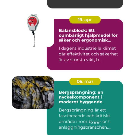
19. apr
Balansblock: Ett
oumbärligt hjälpmedel för
säker och ergonomisk
arbetsmiljö
I dagens industriella klimat
där effektivitet och säkerhet
är av största vikt, b...
06. mar
Bergsprängning: en
nyckelkomponent i
modernt byggande
Bergsprängning är ett
fascinerande och kritiskt
område inom bygg- och
anläggningsbranschen.
Denna me...