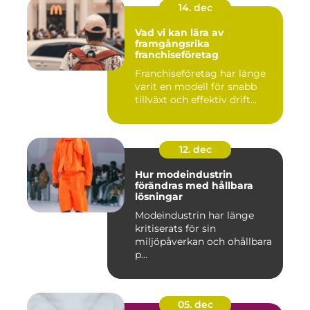
14. dec
Vad vi kan lära av
framgångsrika
franchiseföretag
Franchiseföretag har länge
varit en modell för snabb
tillväxt och effektiv drift...
12. dec
Hur modeindustrin
förändras med hållbara
lösningar
Modeindustrin har länge
kritiserats för sin
miljöpåverkan och ohållbara
p...
05. dec