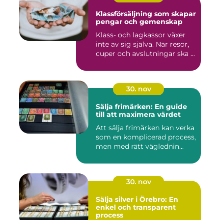
Klassförsäljning som skapar
pengar och gemenskap
Klass- och lagkassor växer
inte av sig själva. När resor,
cuper och avslutningar ska ...
30. nov
Sälja frimärken: En guide
till att maximera värdet
Att sälja frimärken kan verka
som en komplicerad process,
men med rätt väglednin...
30. nov
Sälja silver i Örebro: En
enkel och transparent
process