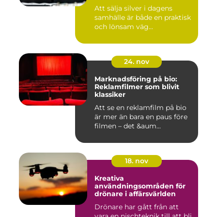
Att sälja silver i dagens
samhälle är både en praktisk
och lönsam väg...
24. nov
Marknadsföring på bio:
Reklamfilmer som blivit
klassiker
Att se en reklamfilm på bio
är mer än bara en paus före
filmen – det &aum...
18. nov
Kreativa
användningsområden för
drönare i affärsvärlden
Drönare har gått från att
vara en nischteknik till att bli