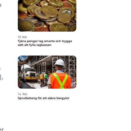
e
19. feb
Tjäna pengar lag smarta och trygga
sätt att fylla lagkassan
å
s
),
14. feb
Sprutbetong för att säkra bergytor
er