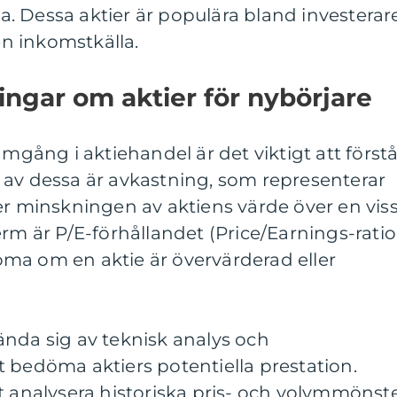
rna. Dessa aktier är populära bland investerar
n inkomstkälla.
ingar om aktier för nybörjare
amgång i aktiehandel är det viktigt att först
 av dessa är avkastning, som representerar
er minskningen av aktiens värde över en vis
rm är P/E-förhållandet (Price/Earnings-ratio
ma om en aktie är övervärderad eller
ända sig av teknisk analys och
 bedöma aktiers potentiella prestation.
t analysera historiska pris- och volymmönst