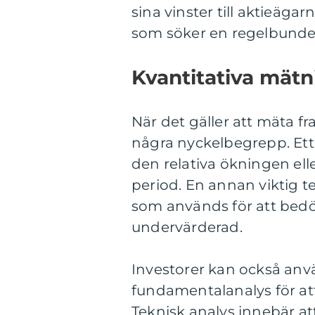
sina vinster till aktieäga
som söker en regelbunde
Kvantitativa mätn
När det gäller att mäta fr
några nyckelbegrepp. Ett
den relativa ökningen ell
period. En annan viktig te
som används för att bedö
undervärderad.
Investorer kan också anv
fundamentalanalys för att
Teknisk analys innebär at