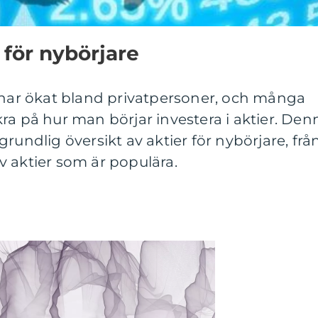
 för nybörjare
l har ökat bland privatpersoner, och många
ra på hur man börjar investera i aktier. Den
rundlig översikt av aktier för nybörjare, frå
 av aktier som är populära.