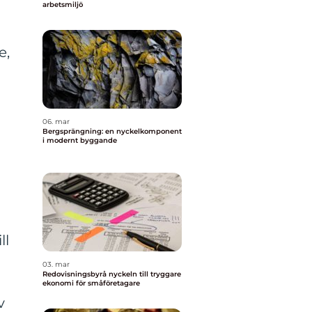
arbetsmiljö
e,
06. mar
Bergsprängning: en nyckelkomponent
i modernt byggande
ll
03. mar
Redovisningsbyrå nyckeln till tryggare
ekonomi för småföretagare
v