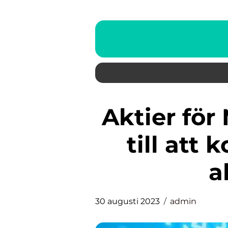
Aktier för Nybörjare: En guide
till at
a
30 augusti 2023
admin