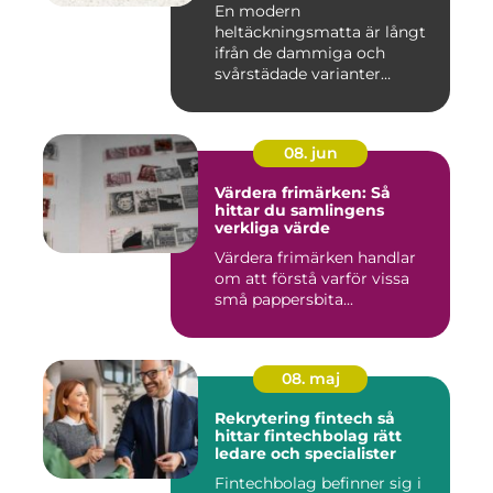
En modern
heltäckningsmatta är långt
ifrån de dammiga och
svårstädade varianter
många minns från 70-...
08. jun
Värdera frimärken: Så
hittar du samlingens
verkliga värde
Värdera frimärken handlar
om att förstå varför vissa
små pappersbita...
08. maj
Rekrytering fintech så
hittar fintechbolag rätt
ledare och specialister
Fintechbolag befinner sig i