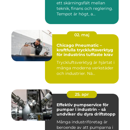
ett skärningsfält mellan
teknik, finans och reglering.
Tempot är högt, a...
02. maj
Chicago Pneumatic –
kraftfulla tryckluftsverktyg
för industrins tuffaste krav
Tryckluftsverktyg är hjärtat i
många moderna verkstäder
och industrier. Nä...
25. apr
Effektiv pumpservice för
pumpar i industrin – så
undviker du dyra driftstopp
Många industriföretag är
beroende av att pumparna i