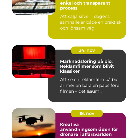
enkel och transparent
process
Att sälja silver i dagens
samhälle är både en praktisk
och lönsam väg...
24. nov
Marknadsföring på bio:
Reklamfilmer som blivit
klassiker
Att se en reklamfilm på bio
är mer än bara en paus före
filmen – det &aum...
18. nov
Kreativa
användningsområden för
drönare i affärsvärlden