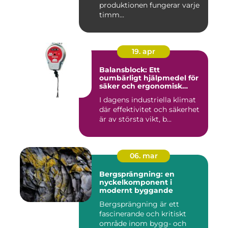
produktionen fungerar varje
timm...
19. apr
Balansblock: Ett
oumbärligt hjälpmedel för
säker och ergonomisk
arbetsmiljö
I dagens industriella klimat
där effektivitet och säkerhet
är av största vikt, b...
06. mar
Bergsprängning: en
nyckelkomponent i
modernt byggande
Bergsprängning är ett
fascinerande och kritiskt
område inom bygg- och