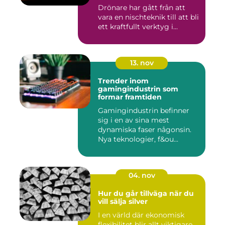
Drönare har gått från att
vara en nischteknik till att bli
ett kraftfullt verktyg i...
13. nov
Trender inom
gamingindustrin som
formar framtiden
Gamingindustrin befinner
sig i en av sina mest
dynamiska faser någonsin.
Nya teknologier, f&ou...
04. nov
Hur du går tillväga när du
vill sälja silver
I en värld där ekonomisk
flexibilitet blir allt viktigare