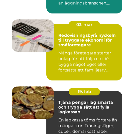
anläggningsbranschen.
Denna me...
03. mar
Redovisningsbyrå nyckeln
till tryggare ekonomi för
småföretagare
Många företagare startar
bolag för att följa en idé,
bygga något eget eller
fortsätta ett familjearv...
19. feb
Tjäna pengar lag smarta
och trygga sätt att fylla
lagkassan
En lagkassa töms fortare än
många tror. Träningsläger,
cuper, domarkostnader,