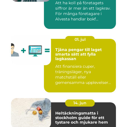
Att ha koll på företagets
siffror är mer än ett lagkrav.
För många företagare i
Alvesta handlar bokf...
01. jul
Tjäna pengar till laget
smarta sätt att fylla
lagkassan
Att finansiera cuper,
träningsläger, nya
matchställ eller
gemensamma upplevelser
är en ständig utman...
14. jun
Heltäckningsmatta i
stockholm guide för ett
tystare och mjukare hem