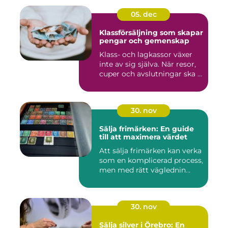
05. dec
Klassförsäljning som skapar
pengar och gemenskap
Klass- och lagkassor växer
inte av sig själva. När resor,
cuper och avslutningar ska ...
30. nov
Sälja frimärken: En guide
till att maximera värdet
Att sälja frimärken kan verka
som en komplicerad process,
men med rätt väglednin...
30. nov
Sälja silver i Örebro: En