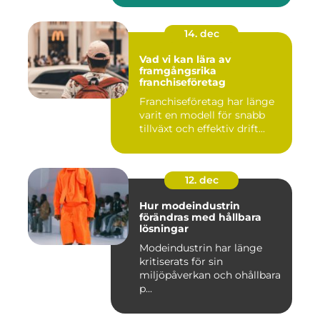
14. dec
Vad vi kan lära av
framgångsrika
franchiseföretag
Franchiseföretag har länge
varit en modell för snabb
tillväxt och effektiv drift...
12. dec
Hur modeindustrin
förändras med hållbara
lösningar
Modeindustrin har länge
kritiserats för sin
miljöpåverkan och ohållbara
p...