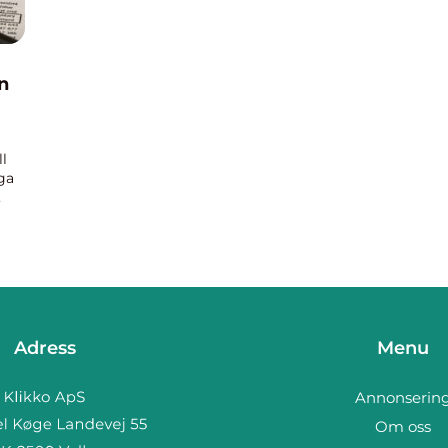
n
l
ga
Adress
Menu
Annonserin
Om oss