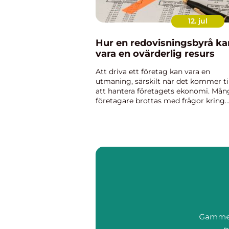
12. jul
Hur en redovisningsbyrå ka
vara en ovärderlig resurs
Att driva ett företag kan vara en
utmaning, särskilt när det kommer til
att hantera företagets ekonomi. Mån
företagare brottas med frågor kring
bokföring, skatt och ekonomisk
rapportering. Här kommer ...