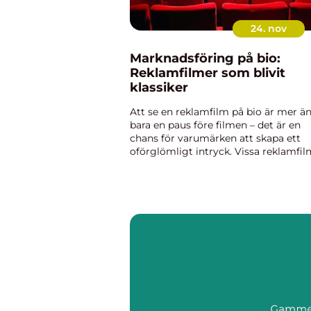
24. nov
Marknadsföring på bio:
Reklamfilmer som blivit
klassiker
Att se en reklamfilm på bio är mer ä
bara en paus före filmen – det är en
chans för varumärken att skapa ett
oförglömligt intryck. Vissa reklamfil
har blivit riktiga klassiker, både fö...