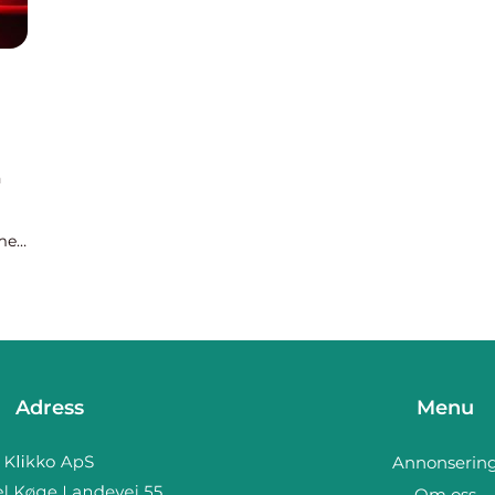
n
mer
Adress
Menu
Annonserin
Om oss