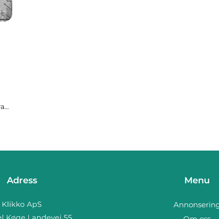
ra
Adress
Menu
Annonserin
Om oss