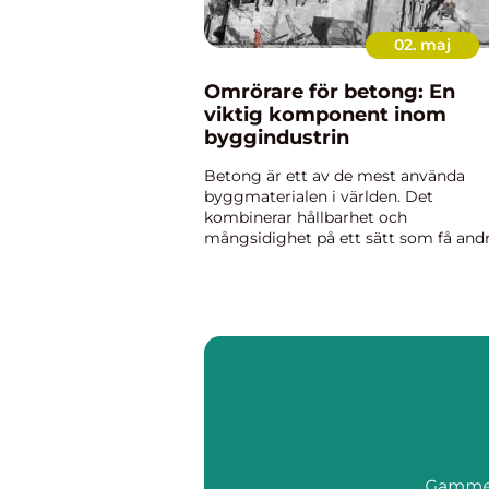
02. maj
Omrörare för betong: En
viktig komponent inom
byggindustrin
Betong är ett av de mest använda
byggmaterialen i världen. Det
kombinerar hållbarhet och
mångsidighet på ett sätt som få and
material kan. För att säkerställa att
betongen når sin ful...